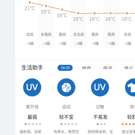
21°C
20°C
19°C
18°C
18°C
18°C
18°C
北风
东南风
南风
东北风
南风
南风
东风
<3级
<3级
<3级
<3级
<3级
<3级
<3级
生活助手
08-08
08-09
08-10
08-11
紫外线
运动
过敏
穿
最弱
较不宜
不易发
较
辐射弱，涂擦
有降水，推荐您
除特殊体质，无
建议穿