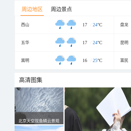
周边地区
周边景点
17
/
24
°C
西山
盘龙
17
/
24
°C
五华
昆明
16
/
25
°C
嵩明
富民
高清图集
北京天空现鱼鳞云景观