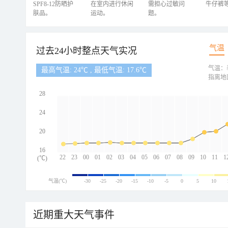
SPF8-12防晒护
在室内进行休闲
需担心过敏问
牛仔裤
肤品。
运动。
题。
气温
过去24小时整点天气实况
气温：
最高气温: 24℃ , 最低气温: 17.6℃
指离地
28
24
20
16
22
23
00
01
02
03
04
05
06
07
08
09
10
11
1
(℃)
气温(℃)
-30
-25
-20
-15
-10
-5
0
5
10
近期重大天气事件