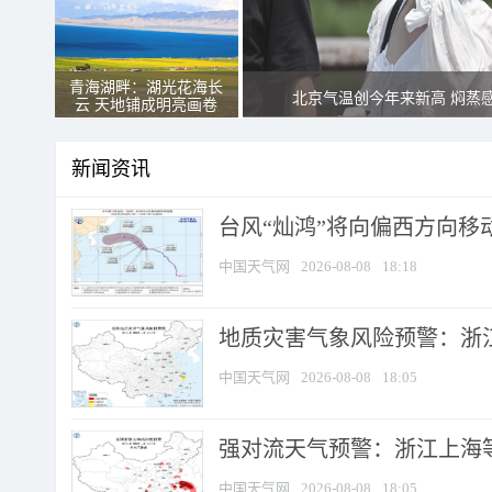
青海湖畔：湖光花海长
北京气温创今年来新高 焖蒸
云 天地铺成明亮画卷
新闻资讯
台风“灿鸿”将向偏西方向移
中国天气网
2026-08-08
18:18
地质灾害气象风险预警：浙
中国天气网
2026-08-08
18:05
强对流天气预警：浙江上海等4
中国天气网
2026-08-08
18:05