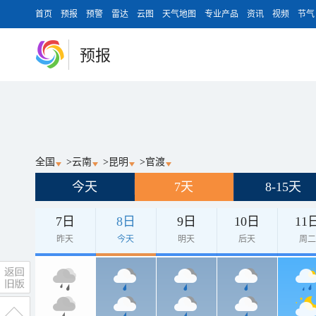
首页
预报
预警
雷达
云图
天气地图
专业产品
资讯
视频
节气
预报
全国
>
云南
>
昆明
>
官渡
今天
7天
8-15天
7日
8日
9日
10日
11
昨天
今天
明天
后天
周