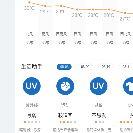
30°C
29°C
29°C
28°C
28°C
28°C
27°C
北风
南风
西南风
西风
西风
西风
西北风
<3级
<3级
<3级
<3级
<3级
<3级
<3级
生活助手
08-08
08-09
08-10
08-11
紫外线
运动
过敏
穿
最弱
较适宜
不易发
辐射弱，涂擦
请适当降低运动
除特殊体质，无
适合穿