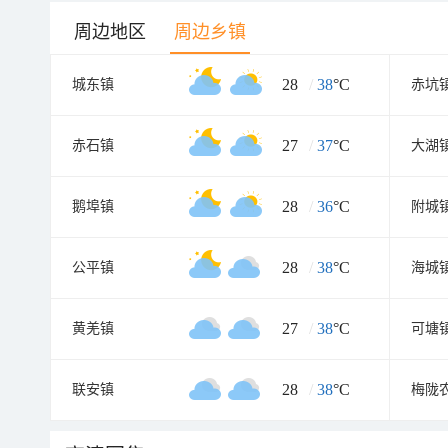
周边地区
周边乡镇
28
/
38
°C
城东镇
赤坑
27
/
37
°C
赤石镇
大湖
28
/
36
°C
鹅埠镇
附城
28
/
38
°C
公平镇
海城
27
/
38
°C
黄羌镇
可塘
28
/
38
°C
联安镇
梅陇