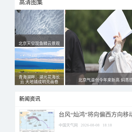
高清图集
北京天空现鱼鳞云景观
青海湖畔：湖光花海长
北京气温创今年来新高 焖蒸
云 天地铺成明亮画卷
新闻资讯
台风“灿鸿”将向偏西方向移
中国天气网
2026-08-08
18:18