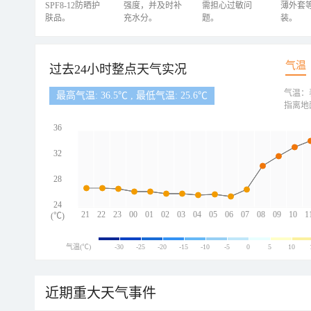
SPF8-12防晒护
强度，并及时补
需担心过敏问
薄外套
肤品。
充水分。
题。
装。
气温
过去24小时整点天气实况
气温：
最高气温: 36.5℃ , 最低气温: 25.6℃
指离地
36
32
28
24
21
22
23
00
01
02
03
04
05
06
07
08
09
10
1
(℃)
气温(℃)
-30
-25
-20
-15
-10
-5
0
5
10
近期重大天气事件