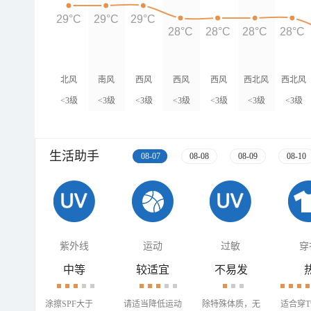
29°C
29°C
29°C
28°C
28°C
28°C
28°C
北风
南风
西风
西风
西风
西北风
西北风
<3级
<3级
<3级
<3级
<3级
<3级
<3级
生活助手
08-07
08-08
08-09
08-10
紫外线
运动
过敏
穿
中等
较适宜
不易发
涂擦SPF大于
请适当降低运动
除特殊体质，无
适合穿