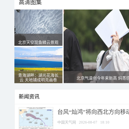
高清图集
北京天空现鱼鳞云景观
青海湖畔：湖光花海长
北京气温创今年来新高 焖蒸
云 天地铺成明亮画卷
新闻资讯
台风“灿鸿”将向西北方向移
中国天气网
2026-08-07
18:10