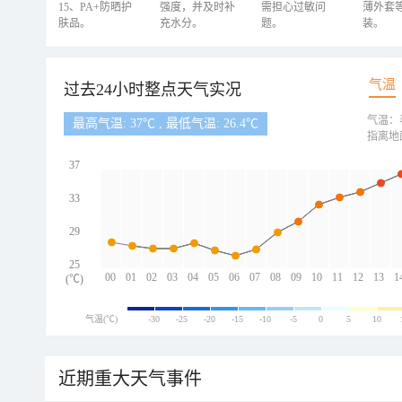
15、PA+防晒护
强度，并及时补
需担心过敏问
薄外套
肤品。
充水分。
题。
装。
气温
过去24小时整点天气实况
气温：
最高气温: 37℃ , 最低气温: 26.4℃
指离地
37
33
29
25
00
01
02
03
04
05
06
07
08
09
10
11
12
13
1
(℃)
气温(℃)
-30
-25
-20
-15
-10
-5
0
5
10
近期重大天气事件