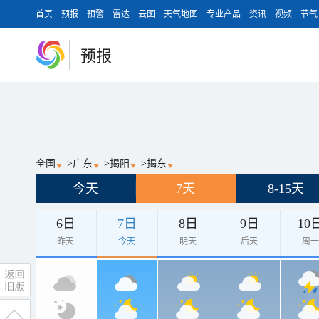
首页
预报
预警
雷达
云图
天气地图
专业产品
资讯
视频
节气
预报
全国
>
广东
>
揭阳
>
揭东
今天
7天
8-15天
6日
7日
8日
9日
10
昨天
今天
明天
后天
周