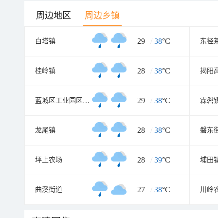
周边地区
周边乡镇
29
/
38
°C
白塔镇
东径
28
/
38
°C
桂岭镇
29
/
38
°C
蓝城区工业园区管理处
霖磐
28
/
38
°C
龙尾镇
磐东
28
/
39
°C
坪上农场
埔田
27
/
38
°C
曲溪街道
卅岭