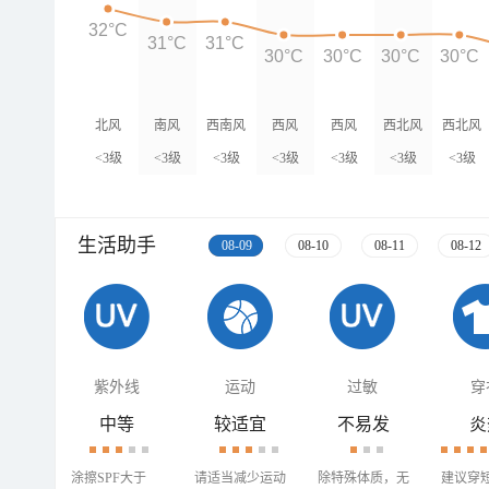
32°C
31°C
31°C
30°C
30°C
30°C
30°C
北风
南风
西南风
西风
西风
西北风
西北风
<3级
<3级
<3级
<3级
<3级
<3级
<3级
生活助手
08-09
08-10
08-11
08-12
紫外线
运动
过敏
穿
中等
较适宜
不易发
炎
涂擦SPF大于
请适当减少运动
除特殊体质，无
建议穿