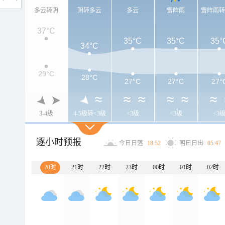
多云转阴
阴转多云
多云
雷阵雨
雷阵雨
37°C
35°C
35°C
35°
34°C
29°C
28°C
27°C
27°C
27°
3-4级
4-5级转<3级
<3级
<3级
<3
逐小时预报
今日日落
18:52
明日日出
05:47
20时
21时
22时
23时
00时
01时
02时