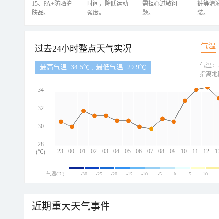
15、PA+防晒护
时间，降低运动
需担心过敏问
裤等清
肤品。
强度。
题。
装。
气温
过去24小时整点天气实况
气温：
最高气温: 34.5℃ , 最低气温: 29.9℃
指离地
34
32
30
28
23
00
01
02
03
04
05
06
07
08
09
10
11
12
1
(℃)
气温(℃)
-30
-25
-20
-15
-10
-5
0
5
10
近期重大天气事件