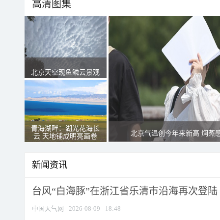
高清图集
北京天空现鱼鳞云景观
青海湖畔：湖光花海长
北京气温创今年来新高 焖蒸
云 天地铺成明亮画卷
新闻资讯
台风“白海豚”在浙江省乐清市沿海再次登陆
中国天气网
2026-08-09
18:48