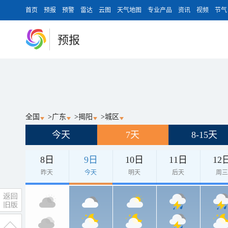
首页
预报
预警
雷达
云图
天气地图
专业产品
资讯
视频
节气
预报
全国
>
广东
>
揭阳
>
城区
今天
7天
8-15天
8日
9日
10日
11日
12
昨天
今天
明天
后天
周