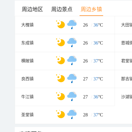
周边地区
周边景点
周边乡镇
26
/
36
°C
大槐镇
大田
26
/
36
°C
东成镇
恩城
26
/
37
°C
横陂镇
君堂
27
/
37
°C
良西镇
那吉
27
/
36
°C
牛江镇
沙湖
28
/
37
°C
圣堂镇