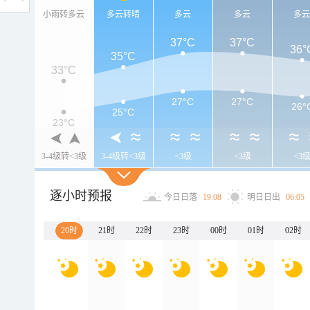
小雨转多云
多云转晴
多云
多云
多
37°C
37°C
36°
35°C
33°C
27°C
27°C
26°
25°C
23°C
3-4级转<3级
3-4级转<3级
<3级
<3级
<3
逐小时预报
今日日落
19:08
明日日出
06:05
20时
21时
22时
23时
00时
01时
02时