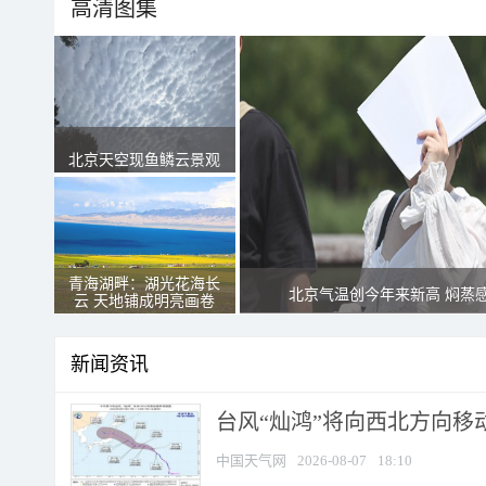
高清图集
北京天空现鱼鳞云景观
青海湖畔：湖光花海长
北京气温创今年来新高 焖蒸
云 天地铺成明亮画卷
新闻资讯
台风“灿鸿”将向西北方向移
中国天气网
2026-08-07
18:10