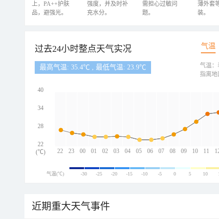
上，PA++护肤
强度，并及时补
需担心过敏问
薄外套
品，避强光。
充水分。
题。
装。
气温
过去24小时整点天气实况
气温：
最高气温: 35.4℃ , 最低气温: 23.9℃
指离地
40
34
28
22
22
23
00
01
02
03
04
05
06
07
08
09
10
11
1
(℃)
气温(℃)
-30
-25
-20
-15
-10
-5
0
5
10
近期重大天气事件