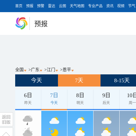
首页
预报
预警
雷达
云图
天气地图
专业产品
资讯
视频
节气
预报
全国
>
广东
>
江门
>
恩平
今天
7天
8-15天
6日
7日
8日
9日
10
昨天
今天
明天
后天
周