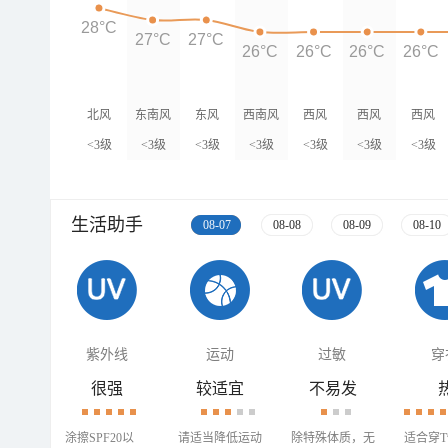
28°C
27°C
27°C
26°C
26°C
26°C
26°C
北风
东南风
东风
西南风
西风
西风
西风
<3级
<3级
<3级
<3级
<3级
<3级
<3级
生活助手
08-07
08-08
08-09
08-10
紫外线
运动
过敏
穿
很强
较适宜
不易发
涂擦SPF20以
请适当降低运动
除特殊体质，无
适合穿