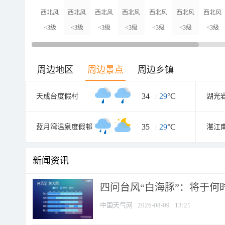
西北风
西北风
西北风
西北风
西北风
西北风
西北风
<3级
<3级
<3级
<3级
<3级
<3级
<3级
周边地区
周边景点
周边乡镇
34
/
29
°C
天成台度假村
湖光
35
/
29
°C
蓝月湾温泉度假邨
新闻资讯
四问台风“白海豚”：将于何时
中国天气网
2026-08-09
13:21