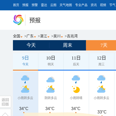
首页
预报
预警
雷达
云图
天气地图
专业产品
资讯
视频
节气
预报
全国
>
广东
>
湛江
>
吴川
>
吉兆湾
今天
周末
7天
9日
10日
11日
12日
今天
明天
后天
周三
小雨转多云
阴转多云
小雨转晴
小雨转多云
34°C
34°C
34°C
33°C