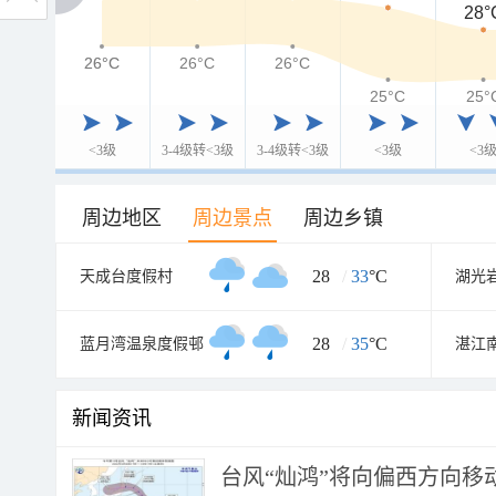
28°
26°C
26°C
26°C
26°C
25°C
25°
<3级
3-4级转<3级
3-4级转<3级
<3级
<3
周边地区
周边景点
周边乡镇
28
/
33
°C
天成台度假村
湖光
28
/
35
°C
蓝月湾温泉度假邨
新闻资讯
台风“灿鸿”将向偏西方向移