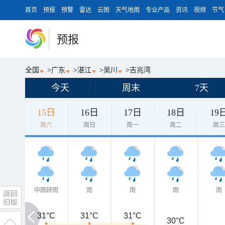
首页
预报
预警
雷达
云图
天气地图
专业产品
资讯
视频
节气
预报
全国
>
广东
>
湛江
>
吴川
>
吉兆湾
今天
周末
7天
15日
16日
17日
18日
19
周六
周日
周一
周二
周
中雨转雨
雨
雨
雨
雨
31°C
31°C
31°C
31°C
30°C