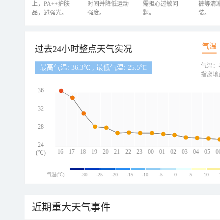
上，PA++护肤
时间并降低运动
需担心过敏问
裤等清
品，避强光。
强度。
题。
装。
气温
过去24小时整点天气实况
气温：
最高气温: 36.3℃ , 最低气温: 25.5℃
指离地
36
32
28
24
16
17
18
19
20
21
22
23
00
01
02
03
04
05
0
(℃)
气温(℃)
-30
-25
-20
-15
-10
-5
0
5
10
近期重大天气事件