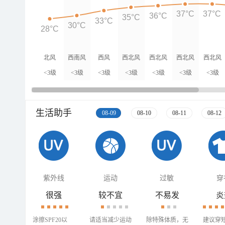
37°C
37°C
36°C
35°C
33°C
30°C
28°C
北风
西南风
西风
西北风
西北风
西北风
西北风
<3级
<3级
<3级
<3级
<3级
<3级
<3级
生活助手
08-09
08-10
08-11
08-12
紫外线
运动
过敏
穿
很强
较不宜
不易发
炎
涂擦SPF20以
请适当减少运动
除特殊体质，无
建议穿