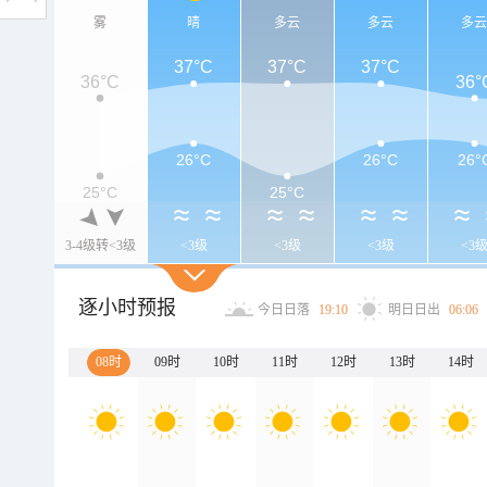
雾
晴
多云
多云
多
37°C
37°C
37°C
36°C
36°
26°C
26°C
26°
25°C
25°C
3-4级转<3级
<3级
<3级
<3级
<3
逐小时预报
今日日落
19:10
明日日出
06:06
08时
09时
10时
11时
12时
13时
14时