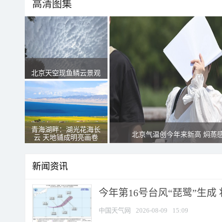
高清图集
北京天空现鱼鳞云景观
青海湖畔：湖光花海长
北京气温创今年来新高 焖蒸
云 天地铺成明亮画卷
新闻资讯
今年第16号台风“琵鹭”生成 
中国天气网
2026-08-09
15:09