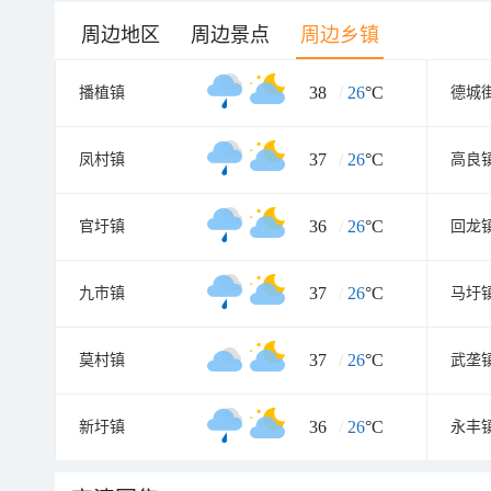
周边地区
周边景点
周边乡镇
38
/
26
°C
播植镇
德城
37
/
26
°C
凤村镇
高良
36
/
26
°C
官圩镇
回龙
37
/
26
°C
九市镇
马圩
37
/
26
°C
莫村镇
武垄
36
/
26
°C
新圩镇
永丰