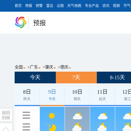
首页
预报
预警
雷达
云图
天气地图
专业产品
资讯
视频
节气
预报
全国
>
广东
>
肇庆
>
德庆
今天
7天
8-15天
8日
9日
10日
11日
12
昨天
今天
明天
后天
周