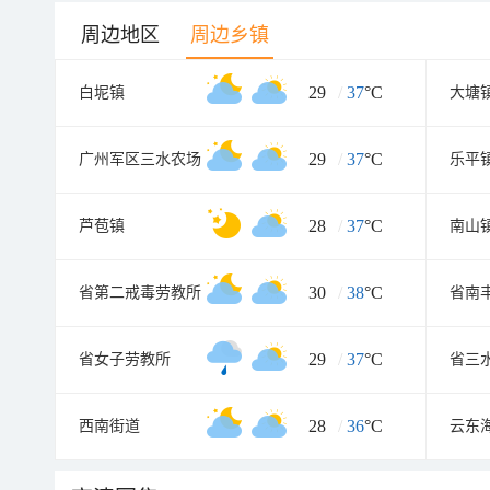
周边地区
周边乡镇
29
/
37
°C
白坭镇
大塘
29
/
37
°C
广州军区三水农场
乐平
28
/
37
°C
芦苞镇
南山
30
/
38
°C
省第二戒毒劳教所
省南
29
/
37
°C
省女子劳教所
省三
28
/
36
°C
西南街道
云东