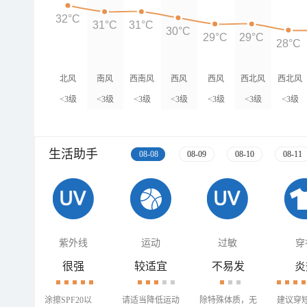
32°C
31°C
31°C
30°C
29°C
29°C
28°C
北风
南风
西南风
西风
西风
西北风
西北风
<3级
<3级
<3级
<3级
<3级
<3级
<3级
生活助手
08-08
08-09
08-10
08-11
紫外线
运动
过敏
穿
很强
较适宜
不易发
炎
涂擦SPF20以
请适当降低运动
除特殊体质，无
建议穿