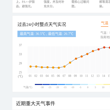
上，PA++护肤
强度，并及时补
需担心过敏问
裤等清
品，避强光。
充水分。
题。
装。
气温
过去24小时整点天气实况
气温：
最高气温: 36.5℃ , 最低气温: 26.7℃
指离地
37
33
29
25
01
02
03
04
05
06
07
08
09
10
11
12
13
14
1
(℃)
气温(℃)
-30
-25
-20
-15
-10
-5
0
5
10
近期重大天气事件