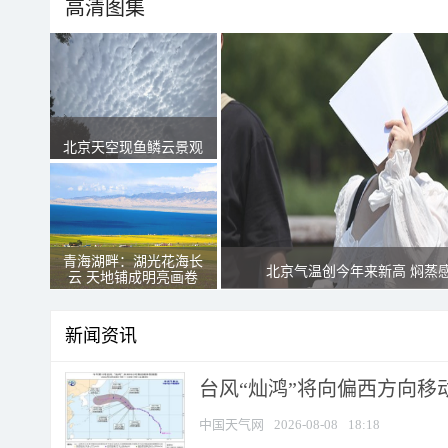
高清图集
北京天空现鱼鳞云景观
青海湖畔：湖光花海长
北京气温创今年来新高 焖蒸
云 天地铺成明亮画卷
新闻资讯
台风“灿鸿”将向偏西方向移
中国天气网
2026-08-08
18:18