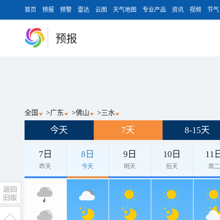
首页
预报
预警
雷达
云图
天气地图
专业产品
资讯
视频
节气
预报
全国
>
广东
>
佛山
>
三水
今天
7天
8-15天
7日
8日
9日
10日
11
昨天
今天
明天
后天
周