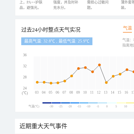
上，PA++护肤
强度，并及时补
需担心过敏问
薄外套
品，避强光。
充水分。
题。
装。
气温
过去24小时整点天气实况
气温：
最高气温: 32.8℃ , 最低气温: 25.9℃
指离地
36
32
28
24
03
04
05
06
07
08
09
10
11
12
13
14
15
16
1
(℃)
气温(℃)
-30
-25
-20
-15
-10
-5
0
5
10
近期重大天气事件