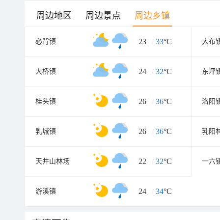
周边地区
周边景点
周边乡镇
23
/
33
°C
必背镇
大布
24
/
32
°C
大桥镇
东坪
26
/
36
°C
桂头镇
洛阳
26
/
36
°C
乳城镇
乳阳
22
/
32
°C
天井山林场
一六
24
/
34
°C
游溪镇