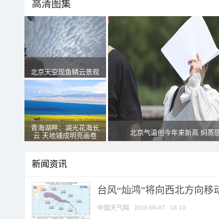
高清图集
北京天空现鱼鳞云景观
青海湖畔：湖光花海长
北京气温创今年来新高 焖蒸
云 天地铺成明亮画卷
新闻资讯
台风“灿鸿”将向西北方向移
中国天气网
2026-08-07
18:10