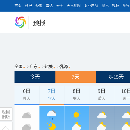
首页
预报
预警
雷达
云图
天气地图
专业产品
资讯
视频
节气
预报
全国
>
广东
>
韶关
>
乳源
今天
7天
8-15天
6日
7日
8日
9日
10
昨天
今天
明天
后天
周