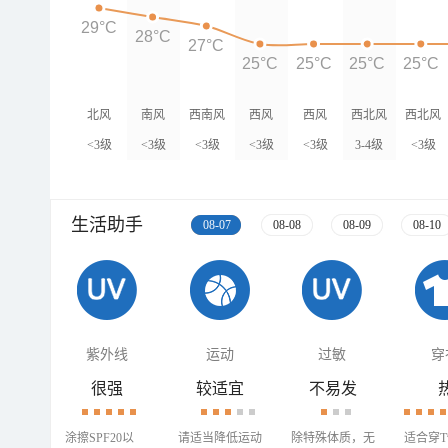
29°C
28°C
27°C
25°C
25°C
25°C
25°C
北风
南风
西南风
西风
西风
西北风
西北风
<3级
<3级
<3级
<3级
<3级
3-4级
<3级
生活助手
08-07
08-08
08-09
08-10
紫外线
运动
过敏
穿
很强
较适宜
不易发
涂擦SPF20以
请适当降低运动
除特殊体质，无
适合穿