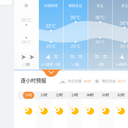
阴
中雨转晴
晴转多云
多云
多
36°C
36°C
35°C
34°
33°C
26°C
26°C
25°C
25°C
25°
<3级
4-5级转<3级
<3级
<3级
3-4级转
逐小时预报
今日日落
19:07
明日日出
05:57
20时
21时
22时
23时
00时
01时
02时