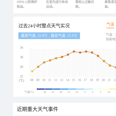
SPF8-12防晒护
在室内进行休闲
需担心过敏问
裤等清
肤品。
运动。
题。
装。
气温
过去24小时整点天气实况
气温：
最高气温: 32.8℃ , 最低气温: 23.6℃
指离地
34
30
26
22
08
09
10
11
12
13
14
15
16
17
18
19
20
21
2
(℃)
气温(℃)
-30
-25
-20
-15
-10
-5
0
5
10
近期重大天气事件