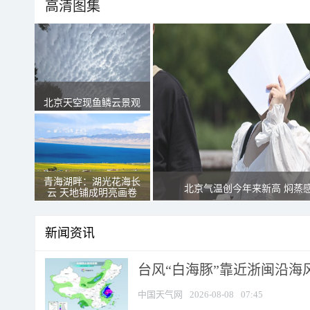
高清图集
北京天空现鱼鳞云景观
青海湖畔：湖光花海长
北京气温创今年来新高 焖蒸
云 天地铺成明亮画卷
新闻资讯
台风“白海豚”靠近浙闽沿海风
中国天气网
2026-08-08
07:45