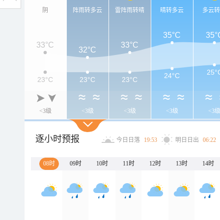
阴
阵雨转多云
雷阵雨转晴
晴转多云
多云
35°C
35°
33°C
33°C
32°C
25°
24°C
23°C
23°C
23°C
<3级
<3级
<3级
<3级
<3
逐小时预报
今日日落
19:53
明日日出
06:22
08时
09时
10时
11时
12时
13时
14时