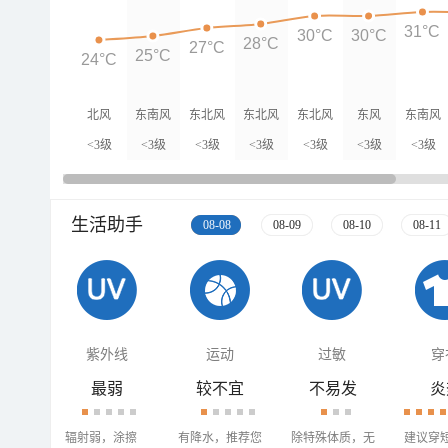
31°C
30°C
30°C
28°C
27°C
25°C
24°C
北风
东南风
东北风
东北风
东北风
东风
东南风
<3级
<3级
<3级
<3级
<3级
<3级
<3级
生活助手
08-08
08-09
08-10
08-11
紫外线
运动
过敏
穿
最弱
较不宜
不易发
炎
辐射弱，涂擦
有降水，推荐您
除特殊体质，无
建议穿