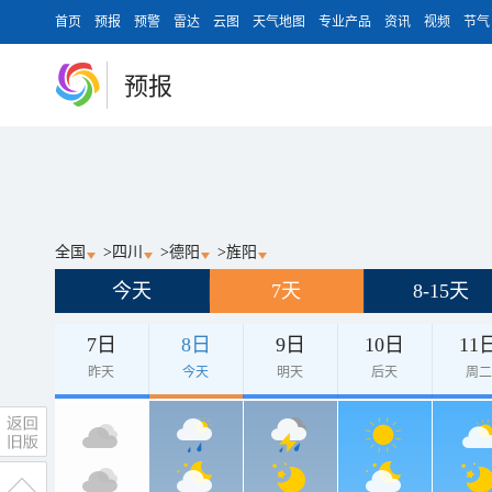
首页
预报
预警
雷达
云图
天气地图
专业产品
资讯
视频
节气
预报
全国
>
四川
>
德阳
>
旌阳
今天
7天
8-15天
7日
8日
9日
10日
11
昨天
今天
明天
后天
周