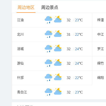
周边地区
周边景点
32
/
23
°C
江油
梓潼
31
/
22
°C
北川
中江
32
/
24
°C
涪城
罗江
32
/
24
°C
游仙
绵竹
32
/
22
°C
什邡
绵阳
32
/
23
°C
青白江