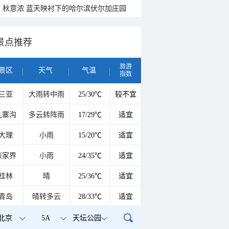
秋意浓 蓝天映衬下的哈尔滨伏尔加庄园
景点推荐
旅游
景区
天气
气温
指数
三亚
大雨转中雨
25/30℃
较不宜
九寨沟
多云转阵雨
17/29℃
适宜
大理
小雨
15/20℃
适宜
张家界
小雨
24/35℃
适宜
桂林
晴
25/36℃
适宜
青岛
晴转多云
28/33℃
适宜
北京
5A
天坛公园