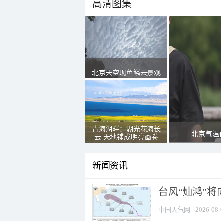
高清图集
北京天空现鱼鳞云景观
青海湖畔：湖光花海长
北京气温
云 天地铺成明亮画卷
新闻资讯
台风“灿鸿”
中国天气网
2026-08-