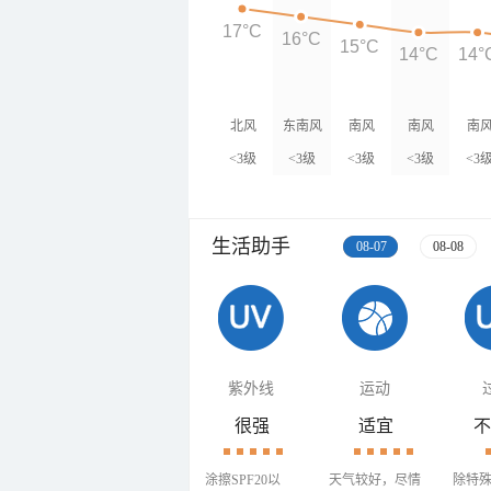
17°C
16°C
15°C
14°C
14°
北风
东南风
南风
南风
南
<3级
<3级
<3级
<3级
<3
生活助手
08-07
08-08
紫外线
运动
很强
适宜
不
涂擦SPF20以
天气较好，尽情
除特