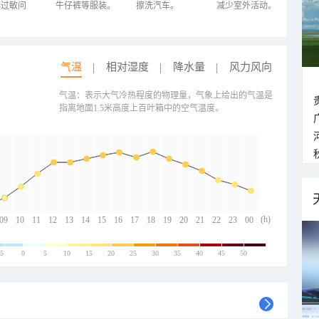
心过敏问
牛仔裤等服装。
擦洗汽车。
减少室外活动。
气温
相对湿度
降水量
风力风向
气温：表示大气冷热程度的物理量，气象上给出的气温是
指离地面1.5米高度上百叶箱中的空气温度。
(h)
09
10
11
12
13
14
15
16
17
18
19
20
21
22
23
00
-5
0
5
10
15
20
25
30
35
40
45
50