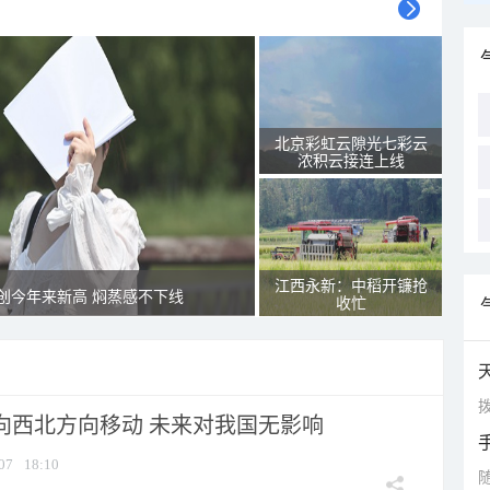
北京彩虹云隙光七彩云
浓积云接连上线
江西永新：中稻开镰抢
创今年来新高 焖蒸感不下线
收忙
拨
将向西北方向移动 未来对我国无影响
07
18:10