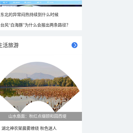
东北的异常闷热持续到什么时候
台风“白海豚”为什么会报出两条路径？
生活旅游
山水扇面：秋红点缀颐和园西堤
湖北神农架晨雾缭绕 秋色迷人