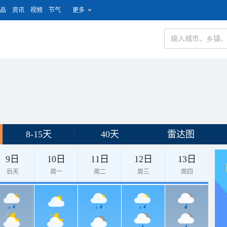
品
资讯
视频
节气
更多
8-15天
40天
雷达图
9日
10日
11日
12日
13日
后天
周一
周二
周三
周四