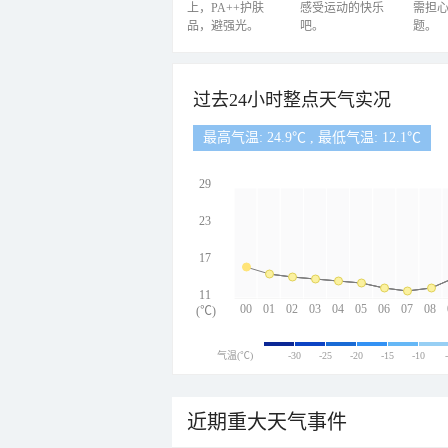
上，PA++护肤
感受运动的快乐
需担
品，避强光。
吧。
题。
过去24小时整点天气实况
最高气温: 24.9℃ , 最低气温: 12.1℃
29
23
17
11
00
01
02
03
04
05
06
07
08
(℃)
气温(℃)
-30
-25
-20
-15
-10
近期重大天气事件