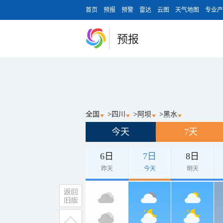
首页
预报
预警
雷达
云图
天气地图
专业产
预报
全国
>
四川
>
阿坝
>
黑水
今天
7天
6日
7日
8日
昨天
今天
明天