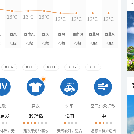
C
13°C
13°C
13°C
12°C
12°C
12°C
12°C
风
西风
西南风
西风
西风
西南风
西北风
西北风
级
<3级
<3级
<3级
<3级
<3级
<3级
<3级
08-09
08-10
08-11
08-12
08-13
过敏
穿衣
洗车
空气污染扩散
易发
较舒适
适宜
中
殊体质，无
建议穿薄外套或
天气较好，适合
易感人群应适当