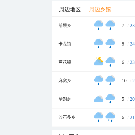
周边地区
周边乡镇
7
/
23
慈坝乡
8
/
24
卡龙镇
6
/
23
芦花镇
10
/
2
麻窝乡
5
/
20
晴朗乡
6
/
21
沙石多乡