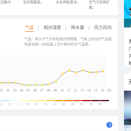
心过敏问
毛衣等服装。
水会弄脏爱车。
空气污染物扩
散。
气温
相对湿度
降水量
风力风向
气温：表示大气冷热程度的物理量，气象上给出的气温是
指离地面1.5米高度上百叶箱中的空气温度。
(h)
01
02
03
04
05
06
07
08
09
10
11
12
13
14
15
16
-5
0
5
10
15
20
25
30
35
40
45
50