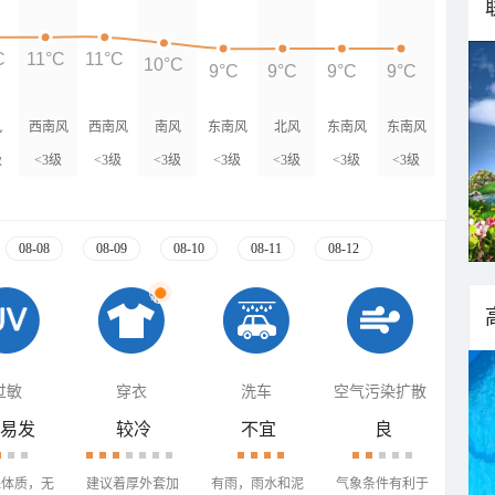
C
11°C
11°C
10°C
9°C
9°C
9°C
9°C
风
西南风
西南风
南风
东南风
北风
东南风
东南风
级
<3级
<3级
<3级
<3级
<3级
<3级
<3级
08-08
08-09
08-10
08-11
08-12
过敏
穿衣
洗车
空气污染扩散
易发
较冷
不宜
良
殊体质，无
建议着厚外套加
有雨，雨水和泥
气象条件有利于