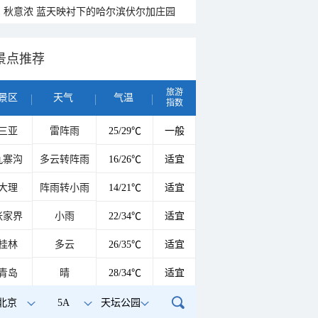
秋意浓 蓝天映衬下的哈尔滨伏尔加庄园
景点推荐
旅游
景区
天气
气温
指数
三亚
雷阵雨
25/29℃
一般
九寨沟
多云转阵雨
16/26℃
适宜
大理
阵雨转小雨
14/21℃
适宜
张家界
小雨
22/34℃
适宜
桂林
多云
26/35℃
适宜
青岛
晴
28/34℃
适宜
北京
5A
天坛公园