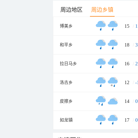
周边地区
周边乡镇
15
/
1
博美乡
18
/
3
和平乡
16
/
2
拉日马乡
12
/
-
洛古乡
14
/
0
皮擦乡
17
/
0
如龙镇