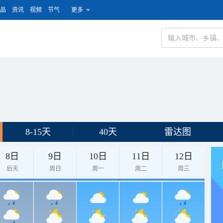
品
资讯
视频
节气
更多
8-15天
40天
雷达图
8日
9日
10日
11日
12日
后天
周日
周一
周二
周三