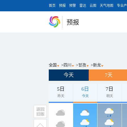
首页
预报
预警
雷达
云图
天气地图
专业产
预报
全国
>
四川
>
甘孜
>
新龙
今天
7天
5日
6日
7日
昨天
今天
明天