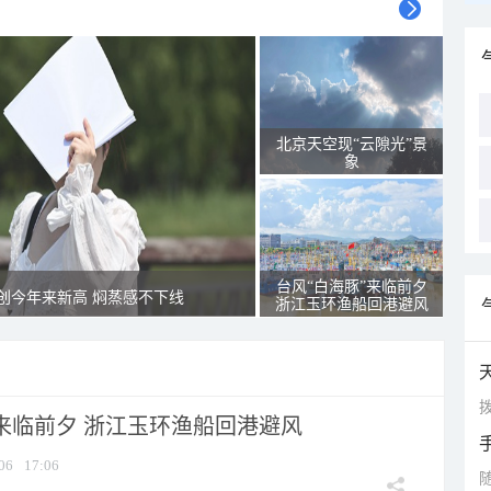
北京天空现“云隙光”景
象
台风“白海豚”来临前夕
创今年来新高 焖蒸感不下线
浙江玉环渔船回港避风
拨
”来临前夕 浙江玉环渔船回港避风
06
17:06