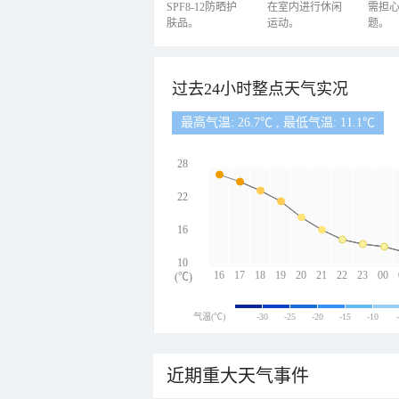
SPF8-12防晒护
在室内进行休闲
需担
肤品。
运动。
题。
过去24小时整点天气实况
最高气温: 26.7℃ , 最低气温: 11.1℃
28
22
16
10
16
17
18
19
20
21
22
23
00
(℃)
气温(℃)
-30
-25
-20
-15
-10
近期重大天气事件