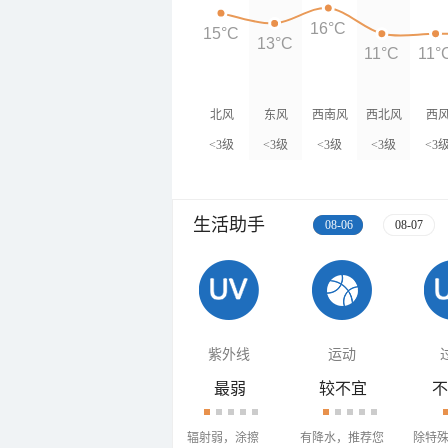
16°C
15°C
13°C
11°C
11°
北风
东风
西南风
西北风
西
<3级
<3级
<3级
<3级
<3
生活助手
08-06
08-07
紫外线
运动
最弱
较不宜
不
辐射弱，涂擦
有降水，推荐您
除特