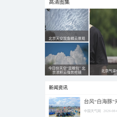
高清图集
北京天空现鱼鳞云景观
今日份天空“显眼包” 北
北京气温
京浓积云强势抢镜
新闻资讯
台风“白海豚
中国天气网
2026-08-