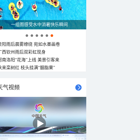
一组图感受水中消暑快乐瞬间
贵阳雨后晨雾缭绕 宛如水墨画卷
广西钦州雨后双彩虹现身
河南洛阳“花海”上线 美景引客来
秋来栾树红 枝头挂满“胭脂果”
天气视频