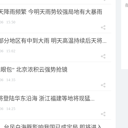
天降雨频繁 今明天雨势较强局地有大暴雨
06
15:50
分地区有中到大雨 明天高温持续后天将...
06
15:02
显眼包” 北京浓积云强势抢镜
06
14:35
将登陆华东沿海 浙江福建等地将现猛...
06
14:25
台风白海豚影响我国已成定局 即将进入...