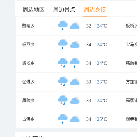
周边地区
周边景点
周边乡镇
32
/
24
°C
鳌陵乡
板桥
34
/
24
°C
板燕乡
宝马
34
/
24
°C
城堰乡
慈航
33
/
23
°C
促进乡
方加
33
/
24
°C
凤陵乡
高家
34
/
25
°C
古佛乡
观寺