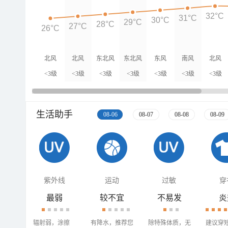
32°C
31°C
30°C
29°C
28°C
27°C
26°C
北风
北风
东北风
东北风
东风
南风
北风
<3级
<3级
<3级
<3级
<3级
<3级
<3级
生活助手
08-06
08-07
08-08
08-09
紫外线
运动
过敏
穿
最弱
较不宜
不易发
炎
辐射弱，涂擦
有降水，推荐您
除特殊体质，无
建议穿