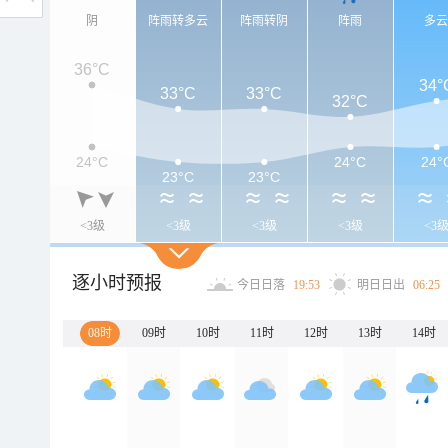
阴
阵雨转多云
阵雨转阴
阵雨
多
36°C
34°
33°C
33°C
32°C
24°C
24°C
24°
23°C
23°C
<3级
<3级
<3级
<3级
<3
逐小时预报
今日日落
19:53
明日日出
06:25
08时
09时
10时
11时
12时
13时
14时