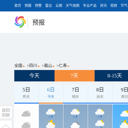
首页
预报
预警
雷达
云图
天气地图
专业产品
资讯
视频
节气
预报
全国
>
四川
>
眉山
>
仁寿
今天
7天
8-15天
5日
6日
7日
8日
9
昨天
今天
明天
后天
周