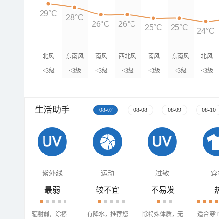
29°C
28°C
26°C
26°C
25°C
25°C
24°C
北风
东南风
南风
西北风
南风
东南风
北风
<3级
<3级
<3级
<3级
<3级
<3级
<3级
生活助手
08-07
08-08
08-09
08-10
紫外线
运动
过敏
穿
最弱
较不宜
不易发
辐射弱，涂擦
有降水，推荐您
除特殊体质，无
适合穿