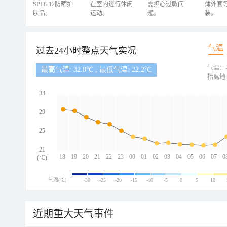
SPF8-12防晒护
在室内进行休闲
需担心过敏问
薄外套
肤品。
运动。
题。
装。
气温
过去24小时整点天气实况
气温：
最高气温: 32.8℃ , 最低气温: 22.2℃
指离地
33
29
25
21
18
19
20
21
22
23
00
01
02
03
04
05
06
07
0
(℃)
气温(℃)
-30
-25
-20
-15
-10
-5
0
5
10
近期重大天气事件