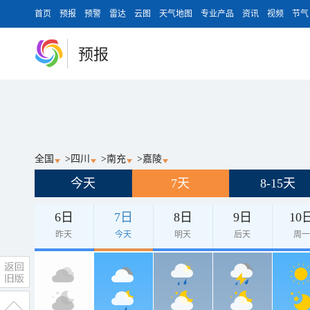
首页
预报
预警
雷达
云图
天气地图
专业产品
资讯
视频
节气
预报
全国
>
四川
>
南充
>
嘉陵
今天
7天
8-15天
6日
7日
8日
9日
10
昨天
今天
明天
后天
周