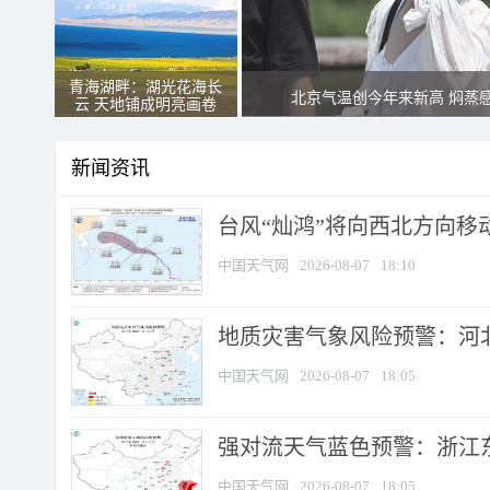
青海湖畔：湖光花海长
北京气温创今年来新高 焖蒸
云 天地铺成明亮画卷
新闻资讯
台风“灿鸿”将向西北方向移
中国天气网
2026-08-07
18:10
地质灾害气象风险预警：河北
中国天气网
2026-08-07
18:05
强对流天气蓝色预警：浙江东部
中国天气网
2026-08-07
18:05