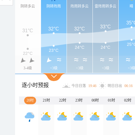
阴转多云
阴转阵雨
阵雨转多云
雷阵雨转多云
晴
35°
33°C
32°C
32°C
31°C
25°
24°C
24°C
23°C
22°C
3-4级
<3级
<3级
<3级
<3
逐小时预报
今日日落
19:46
明日日出
06:16
20时
21时
22时
23时
00时
01时
02时