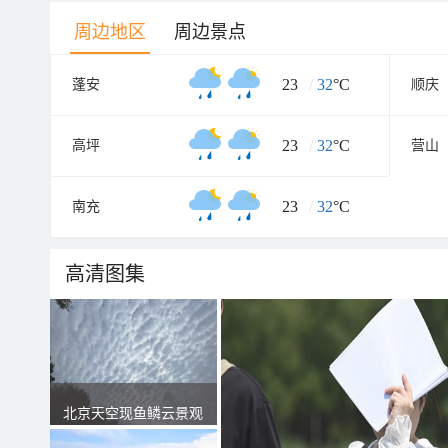
周边地区
周边景点
23
/
32
°C
蓬安
顺庆
23
/
32
°C
高坪
营山
23
/
32
°C
南充
高清图集
北京天空现鱼鳞云景观