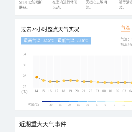
SPF8-12防晒护
在室内进行休闲
需担心过敏问
裤等清
肤品。
运动。
题。
装。
气温
过去24小时整点天气实况
气温：
最高气温: 32.5℃ , 最低气温: 23.6℃
指离地
34
30
26
22
14
15
16
17
18
19
20
21
22
23
00
01
02
03
0
(℃)
气温(℃)
-30
-25
-20
-15
-10
-5
0
5
10
近期重大天气事件