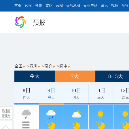
首页
预报
预警
雷达
云图
天气地图
专业产品
资讯
视频
节气
预报
全国
>
四川
>
南充
>
阆中
今天
7天
8-15天
8日
9日
10日
11日
12
昨天
今天
明天
后天
周