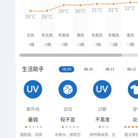
32°C
31°C
31°C
30°C
30°C
26°C
26°C
北风
东北风
东南风
南风
东南风
东南风
南风
<3级
<3级
<3级
<3级
<3级
<3级
<3级
生活助手
08-09
08-10
08-11
08-12
紫外线
运动
过敏
穿
最弱
较不宜
不易发
炎
辐射弱，涂擦
有降水，推荐您
除特殊体质，无
建议穿