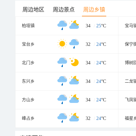
周边地区
周边景点
周边乡镇
34
/
25
°C
柏垭镇
宝马
32
/
24
°C
宝台乡
保宁
34
/
24
°C
北门乡
博树
34
/
24
°C
东兴乡
二龙
34
/
24
°C
方山乡
飞凤
32
/
24
°C
峰占乡
福星