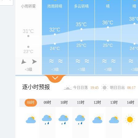
小雨转雾
阵雨转晴
多云转晴
晴
晴
38°
36°C
35°C
32°C
31°C
25°C
25°C
24°C
24°
23°C
<3级
<3级
<3级
<3级
<3
逐小时预报
今日日落
19:45
明日日出
06:17
08时
09时
10时
11时
12时
13时
14时