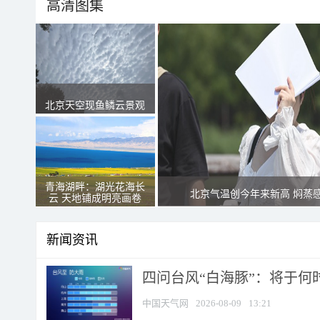
高清图集
北京天空现鱼鳞云景观
青海湖畔：湖光花海长
北京气温创今年来新高 焖蒸
云 天地铺成明亮画卷
新闻资讯
四问台风“白海豚”：将于何时
中国天气网
2026-08-09
13:21