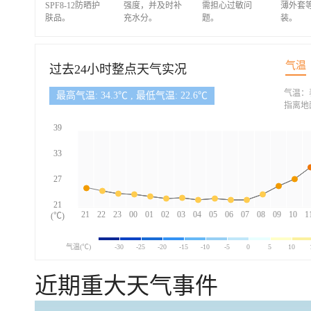
SPF8-12防晒护
强度，并及时补
需担心过敏问
薄外套
肤品。
充水分。
题。
装。
气温
过去24小时整点天气实况
气温：
最高气温: 34.3℃ , 最低气温: 22.6℃
指离地
39
33
27
21
21
22
23
00
01
02
03
04
05
06
07
08
09
10
1
(℃)
气温(℃)
-30
-25
-20
-15
-10
-5
0
5
10
近期重大天气事件