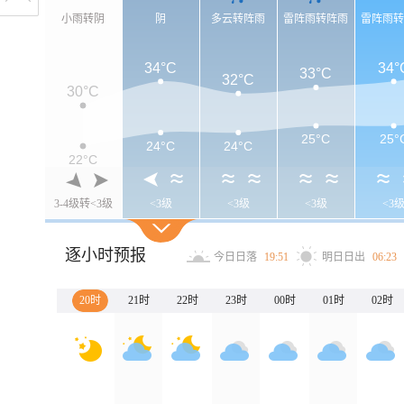
小雨转阴
阴
多云转阵雨
雷阵雨转阵雨
雷阵雨
34°C
34°
33°C
32°C
30°C
25°C
25°
24°C
24°C
22°C
3-4级转<3级
<3级
<3级
<3级
<3
逐小时预报
今日日落
19:51
明日日出
06:23
20时
21时
22时
23时
00时
01时
02时