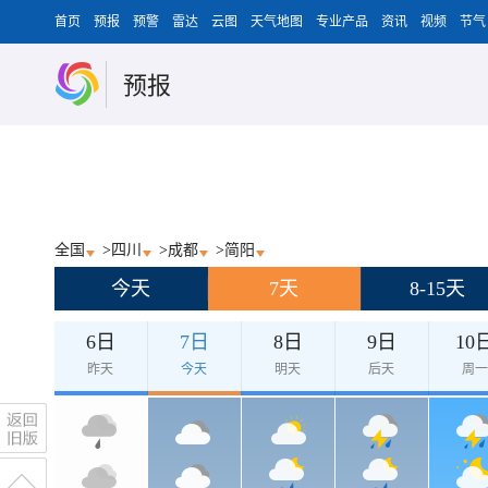
首页
预报
预警
雷达
云图
天气地图
专业产品
资讯
视频
节气
预报
全国
>
四川
>
成都
>
简阳
今天
7天
8-15天
6日
7日
8日
9日
10
昨天
今天
明天
后天
周