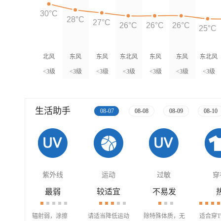
30°C
28°C
27°C
26°C
26°C
26°C
25°C
北风
东风
东风
东北风
东风
东风
东北风
<3级
<3级
<3级
<3级
<3级
<3级
<3级
生活助手
08-07
08-08
08-09
08-10
紫外线
运动
过敏
穿
最弱
较适宜
不易发
辐射弱，涂擦
请适当降低运动
除特殊体质，无
适合穿