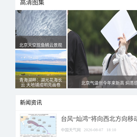
高清图集
北京天空现鱼鳞云景观
青海湖畔：湖光花海长
北京气温创今年来新高 焖蒸
云 天地铺成明亮画卷
新闻资讯
台风“灿鸿”将向西北方向移
中国天气网
2026-08-07
18:10