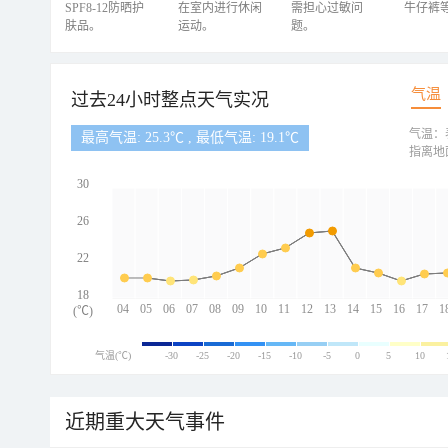
SPF8-12防晒护
在室内进行休闲
需担心过敏问
牛仔裤
肤品。
运动。
题。
气温
过去24小时整点天气实况
气温：
最高气温: 25.3℃ , 最低气温: 19.1℃
指离地
30
26
22
18
04
05
06
07
08
09
10
11
12
13
14
15
16
17
1
(℃)
气温(℃)
-30
-25
-20
-15
-10
-5
0
5
10
近期重大天气事件