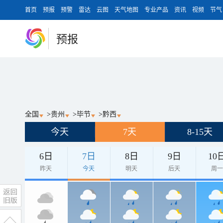
首页
预报
预警
雷达
云图
天气地图
专业产品
资讯
视频
节气
预报
全国
>
贵州
>
毕节
>
黔西
今天
7天
8-15天
6日
7日
8日
9日
10
昨天
今天
明天
后天
周