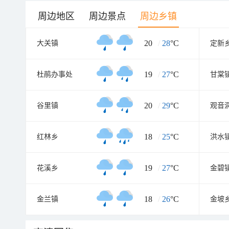
周边地区
周边乡镇
20
/
28
°C
大关镇
定新
19
/
27
°C
杜鹃办事处
甘棠
20
/
29
°C
谷里镇
观音
18
/
25
°C
红林乡
洪水
19
/
27
°C
花溪乡
金碧
18
/
26
°C
金兰镇
金坡