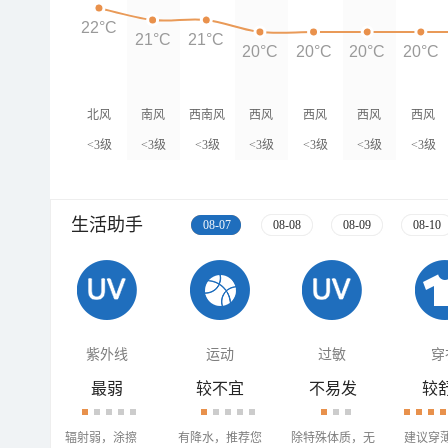
22°C
21°C
21°C
20°C
20°C
20°C
20°C
北风
南风
西南风
西风
西风
西风
西风
<3级
<3级
<3级
<3级
<3级
<3级
<3级
生活助手
08-07
08-08
08-09
08-10
紫外线
运动
过敏
穿
最弱
较不宜
不易发
较
辐射弱，涂擦
有降水，推荐您
除特殊体质，无
建议穿