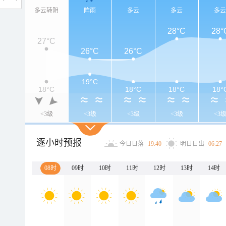
多云转阴
阵雨
多云
多云
多
28°C
28°
27°C
26°C
26°C
19°C
18°C
18°C
18°C
18°
<3级
<3级
<3级
<3级
<3
逐小时预报
今日日落
19:40
明日日出
06:27
08时
09时
10时
11时
12时
13时
14时