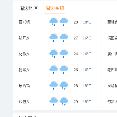
周边地区
周边乡镇
28
/
18
°C
百兴镇
董地
27
/
16
°C
姑开乡
锅圈
24
/
16
°C
化作乡
居仁
26
/
16
°C
昆寨乡
老凹
28
/
18
°C
乐治镇
龙场
29
/
18
°C
沙包乡
勺窝