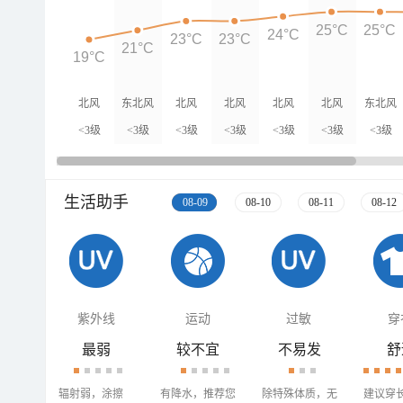
25°C
25°C
24°C
23°C
23°C
21°C
19°C
北风
东北风
北风
北风
北风
北风
东北风
<3级
<3级
<3级
<3级
<3级
<3级
<3级
生活助手
08-09
08-10
08-11
08-12
紫外线
运动
过敏
穿
最弱
较不宜
不易发
舒
辐射弱，涂擦
有降水，推荐您
除特殊体质，无
建议穿