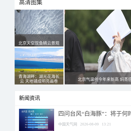
高清图集
北京天空现鱼鳞云景观
青海湖畔：湖光花海长
北京气温创今年来新高 焖蒸
云 天地铺成明亮画卷
新闻资讯
四问台风“白海豚”：将于何时
中国天气网
2026-08-09
13:21