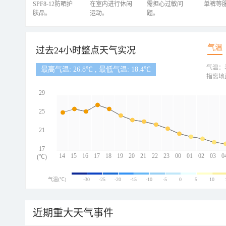
SPF8-12防晒护
在室内进行休闲
需担心过敏问
单裤等
肤品。
运动。
题。
气温
过去24小时整点天气实况
气温：
最高气温: 26.8℃ , 最低气温: 18.4℃
指离地
29
25
21
17
14
15
16
17
18
19
20
21
22
23
00
01
02
03
0
(℃)
气温(℃)
-30
-25
-20
-15
-10
-5
0
5
10
近期重大天气事件