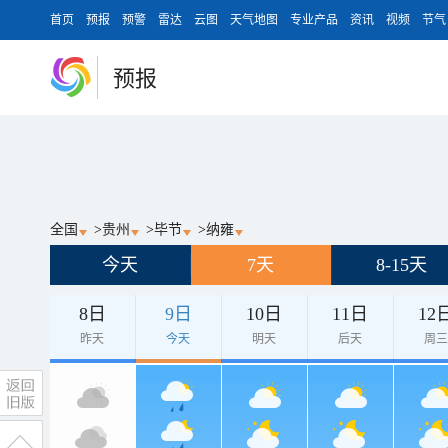
首页
预报
预警
雷达
云图
天气地图
专业产品
资讯
视频
节气
预报
全国
>
贵州
>
毕节
>
纳雍
今天
7天
8-15天
8日
9日
10日
11日
12
昨天
今天
明天
后天
周