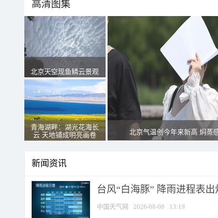
高清图集
北京天空现鱼鳞云景观
青海湖畔：湖光花海长
北京气温创今年来新高 焖蒸
云 天地铺成明亮画卷
新闻资讯
台风“白海豚” 降雨进程表出炉
中国天气网
2026-08-08
13:19