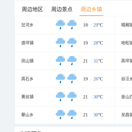
周边地区
周边景点
周边乡镇
18
/
29
°C
岔河乡
城厢
19
/
28
°C
道坪镇
地松
21
/
31
°C
凤山镇
高坪
19
/
26
°C
高石乡
谷汪
21
/
30
°C
黄丝镇
金山
21
/
30
°C
藜山乡
龙昌