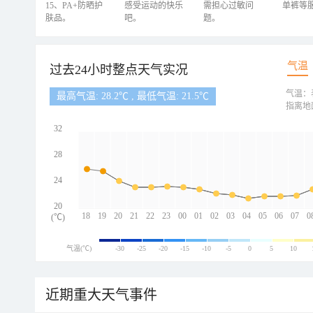
15、PA+防晒护
感受运动的快乐
需担心过敏问
单裤等
肤品。
吧。
题。
气温
过去24小时整点天气实况
气温：
最高气温: 28.2℃ , 最低气温: 21.5℃
指离地
32
28
24
20
18
19
20
21
22
23
00
01
02
03
04
05
06
07
0
(℃)
气温(℃)
-30
-25
-20
-15
-10
-5
0
5
10
近期重大天气事件