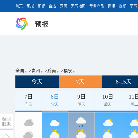
首页
预报
预警
雷达
云图
天气地图
专业产品
资讯
视频
节气
预报
全国
>
贵州
>
黔南
>
福泉
今天
7天
8-15天
7日
8日
9日
10日
11
昨天
今天
明天
后天
周