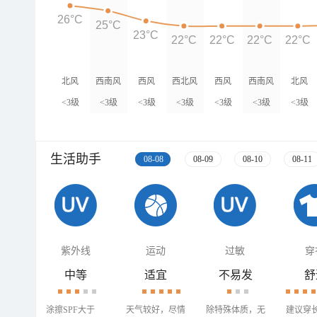
26°C
25°C
23°C
22°C
22°C
22°C
22°C
北风
西南风
西风
西北风
西风
西南风
北风
<3级
<3级
<3级
<3级
<3级
<3级
<3级
生活助手
08-08
08-09
08-10
08-11
紫外线
运动
过敏
穿
中等
适宜
不易发
舒
涂擦SPF大于
天气较好，尽情
除特殊体质，无
建议穿