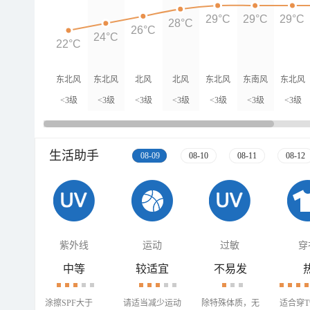
29°C
29°C
29°C
28°C
26°C
24°C
22°C
东北风
东北风
北风
北风
东北风
东南风
东北风
<3级
<3级
<3级
<3级
<3级
<3级
<3级
生活助手
08-09
08-10
08-11
08-12
紫外线
运动
过敏
穿
中等
较适宜
不易发
涂擦SPF大于
请适当减少运动
除特殊体质，无
适合穿