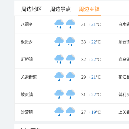
周边地区
周边景点
周边乡镇
31
/
21
°C
八德乡
白水
33
/
22
°C
板贵乡
顶云
32
/
22
°C
断桥镇
岗乌
29
/
21
°C
关索街道
花江
31
/
22
°C
坡贡镇
普利
27
/
19
°C
沙营镇
上关