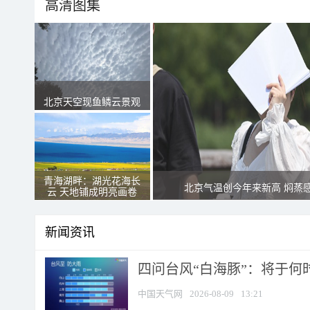
高清图集
北京天空现鱼鳞云景观
青海湖畔：湖光花海长
北京气温创今年来新高 焖蒸
云 天地铺成明亮画卷
新闻资讯
四问台风“白海豚”：将于何时
中国天气网
2026-08-09
13:21