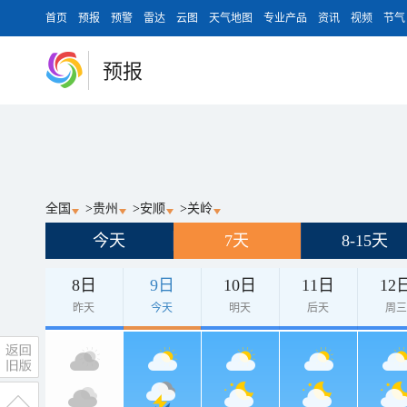
首页
预报
预警
雷达
云图
天气地图
专业产品
资讯
视频
节气
预报
全国
>
贵州
>
安顺
>
关岭
今天
7天
8-15天
8日
9日
10日
11日
12
昨天
今天
明天
后天
周