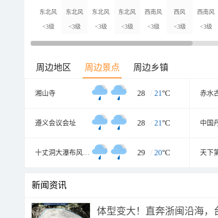
东北风
东北风
东北风
东北风
西南风
西风
西南风
<3级
<3级
<3级
<3级
<3级
<3级
<3级
周边地区
周边景点
周边乡镇
28
/
21
°C
湘山寺
赤水
28
/
21
°C
遵义会议会址
29
/
20
°C
十丈洞大瀑布风景区
新闻资讯
体型变大！直奔浙闽沿海，台风