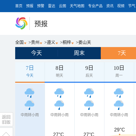
首页
预报
预警
雷达
云图
天气地图
专业产品
资讯
视频
节气
预报
全国
>
贵州
>
遵义
>
桐梓
>
娄山关
今天
周末
7天
7日
8日
9日
10日
今天
明天
后天
周一
中雨转小雨
中雨转小雨
中雨转小雨
中雨转小雨
29°C
27°C
27°C