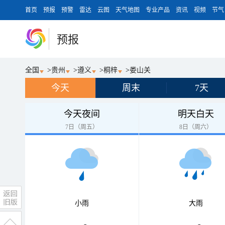
首页
预报
预警
雷达
云图
天气地图
专业产品
资讯
视频
节气
预报
全国
>
贵州
>
遵义
>
桐梓
>
娄山关
今天
周末
7天
今天夜间
明天白天
7日（周五）
8日（周六）
小雨
大雨