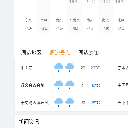
19°C
19°C
19°C
19°C
东风
南风
南风
东南风
南风
南风
北风
<3级
<3级
<3级
<3级
<3级
<3级
<3级
周边地区
周边景点
周边乡镇
20
/
29
°C
湘山寺
赤水
21
/
30
°C
遵义会议会址
20
/
28
°C
十丈洞大瀑布风景区
新闻资讯