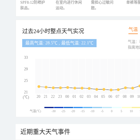
SPF8-12防晒护
在室内进行休闲
需担心过敏问
单裤等
肤品。
运动。
题。
气温
过去24小时整点天气实况
气温：
最高气温: 28.5℃ , 最低气温: 22.1℃
指离地
33
29
25
21
20
21
22
23
00
01
02
03
04
05
06
07
08
09
1
(℃)
气温(℃)
-30
-25
-20
-15
-10
-5
0
5
10
近期重大天气事件