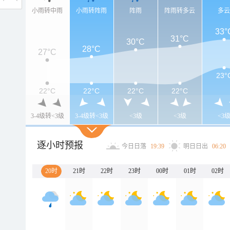
小雨转中雨
小雨转阵雨
阵雨
阵雨转多云
多
33°
31°C
30°C
28°C
27°C
23°
22°C
22°C
22°C
22°C
3-4级转<3级
3-4级转<3级
<3级
<3级
<3
逐小时预报
今日日落
19:39
明日日出
06:20
20时
21时
22时
23时
00时
01时
02时