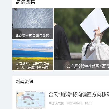
高清图集
北京天空现鱼鳞云景观
青海湖畔：湖光花海长
北京气温创今年来新高 焖蒸
云 天地铺成明亮画卷
新闻资讯
台风“灿鸿”将向偏西方向移
中国天气网
2026-08-08
18:18