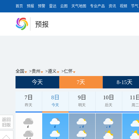
首页
预报
预警
雷达
云图
天气地图
专业产品
资讯
视频
节气
预报
全国
>
贵州
>
遵义
>
仁怀
今天
7天
8-15天
7日
8日
9日
10日
11
昨天
今天
明天
后天
周