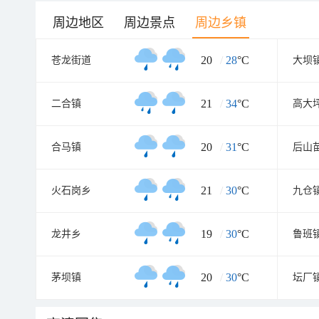
周边地区
周边景点
周边乡镇
20
/
28
°C
苍龙街道
大坝
21
/
34
°C
二合镇
高大
20
/
31
°C
合马镇
后山
21
/
30
°C
火石岗乡
九仓
19
/
30
°C
龙井乡
鲁班
20
/
30
°C
茅坝镇
坛厂