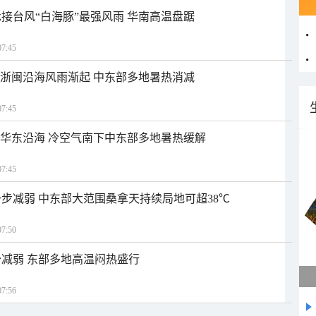
接台风“白海豚”最强风雨 华南高温盘踞
7:45
近浙闽沿海风雨渐起 中东部多地暑热消减
7:45
近华东沿海 冷空气南下中东部多地暑热缓解
7:45
步减弱 中东部大范围桑拿天持续局地可超38℃
7:50
减弱 东部多地高温闷热盛行
7:56