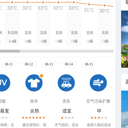
C
33°C
33°C
33°C
33°C
33°C
31°C
30°C
28°C
风
东北风
北风
北风
北风
北风
北风
北风
北风
级
3-4级
<3级
<3级
<3级
<3级
<3级
<3级
<3级
08-11
08-12
08-13
08-14
08-15
过敏
穿衣
洗车
空气污染扩散
易发
炎热
适宜
中
殊体质，无
建议穿短衫、短
天气较好，适合
易感人群应适当