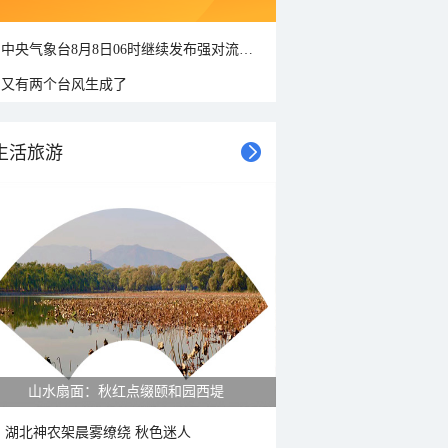
中央气象台8月8日06时继续发布强对流天气蓝色预警
又有两个台风生成了
生活旅游
紫菊满山坡 黄山坡山村秋色正好
湖北神农架晨雾缭绕 秋色迷人