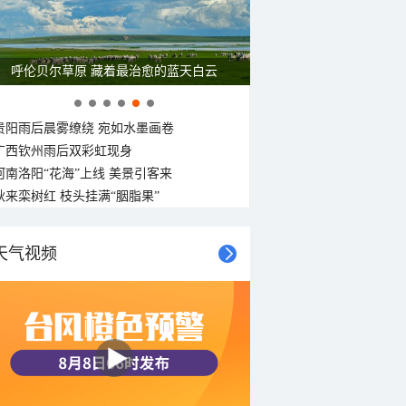
一组图感受水中消暑快乐瞬间
贵阳雨后晨雾缭绕 宛如水墨画卷
广西钦州雨后双彩虹现身
河南洛阳“花海”上线 美景引客来
秋来栾树红 枝头挂满“胭脂果”
天气视频