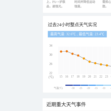
上，PA++护肤
时间并降低运动
需担
品，避强光。
强度。
题。
过去24小时整点天气实况
最高气温: 32.6℃ , 最低气温: 23.4℃
34
30
26
22
15
16
17
18
19
20
21
22
23
(℃)
气温(℃)
-30
-25
-20
-15
-10
近期重大天气事件