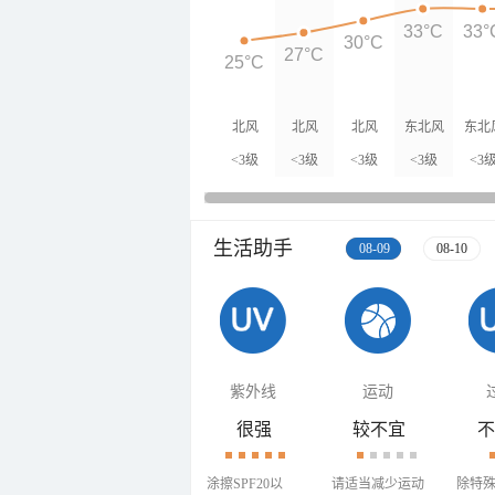
33°C
33°
30°C
27°C
25°C
北风
北风
北风
东北风
东北
<3级
<3级
<3级
<3级
<3
生活助手
08-09
08-10
紫外线
运动
很强
较不宜
不
涂擦SPF20以
请适当减少运动
除特