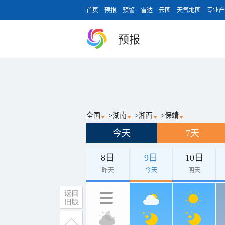
首页
预报
预警
雷达
云图
天气地图
专业产
预报
全国
>
湖南
>
湘西
>
保靖
今天
7天
8日
9日
10日
昨天
今天
明天