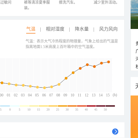
心过敏问
裤等清凉夏季服
擦洗汽车。
减少室外活动。
装。
气温
相对湿度
降水量
风力风向
气温：表示大气冷热程度的物理量，气象上给出的气温是
指离地面1.5米高度上百叶箱中的空气温度。
(h)
00
01
02
03
04
05
06
07
08
09
10
11
12
13
14
15
-5
0
5
10
15
20
25
30
35
40
45
50