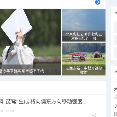
北京彩虹云隙光七彩云
浓积云接连上线
江西永新：中稻开镰抢
创今年来新高 焖蒸感不下线
收忙
拨
风“琵鹭”生成 将向偏东方向移动强度...
09
15:09