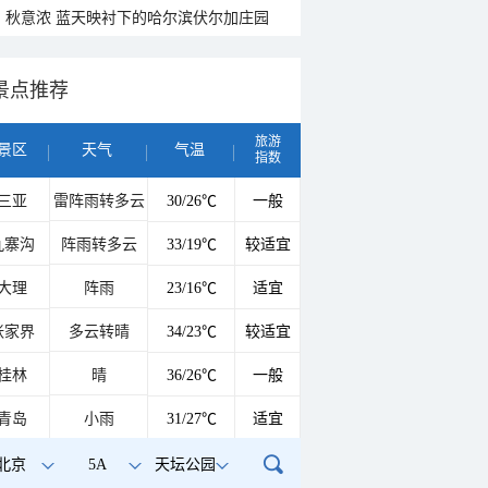
秋意浓 蓝天映衬下的哈尔滨伏尔加庄园
景点推荐
旅游
景区
天气
气温
指数
三亚
雷阵雨转多云
30/26℃
一般
九寨沟
阵雨转多云
33/19℃
较适宜
大理
阵雨
23/16℃
适宜
张家界
多云转晴
34/23℃
较适宜
桂林
晴
36/26℃
一般
青岛
小雨
31/27℃
适宜
北京
5A
天坛公园