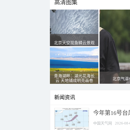
高清图集
北京天空现鱼鳞云景观
青海湖畔：湖光花海长
北京气温
云 天地铺成明亮画卷
新闻资讯
今年第16号台
中国天气网
2026-08-