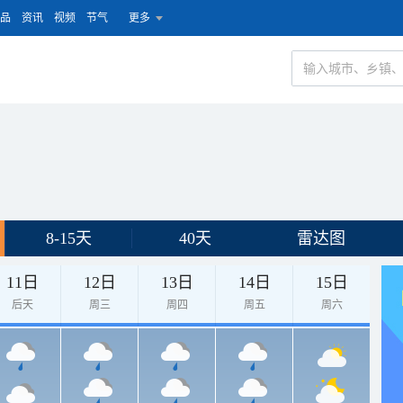
品
资讯
视频
节气
更多
8-15天
40天
雷达图
11日
12日
13日
14日
15日
后天
周三
周四
周五
周六