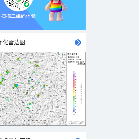
怀化雷达图
21时
22时
23时
00时
01时
02时
03时
04时