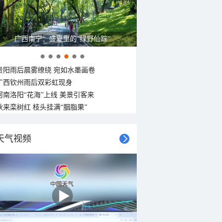
广西南宁：盛夏里的“绿野仙踪”
贵阳雨后晨雾缭绕 宛如水墨画卷
广西钦州雨后双彩虹现身
河南洛阳“花海”上线 美景引客来
秋来栾树红 枝头挂满“胭脂果”
天气视频