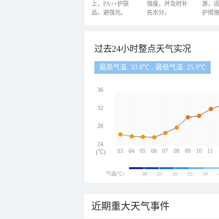
上，PA++护肤
强度，并及时补
源，
品，避强光。
充水分。
护措
过去24小时整点天气实况
最高气温: 33.8℃ , 最低气温: 25.9℃
36
32
28
24
03
04
05
06
07
08
09
10
11
(℃)
气温(℃)
-30
-25
-20
-15
-10
近期重大天气事件