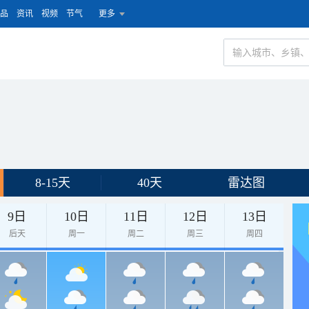
品
资讯
视频
节气
更多
8-15天
40天
雷达图
9日
10日
11日
12日
13日
后天
周一
周二
周三
周四