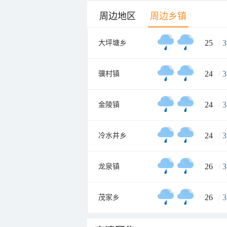
周边地区
周边乡镇
25
/
3
大坪塘乡
24
/
3
骥村镇
24
/
3
金陵镇
24
/
3
冷水井乡
26
/
3
龙泉镇
26
/
3
茂家乡