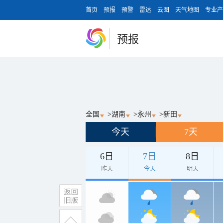
首页
预报
预警
雷达
云图
天气地图
专业产
预报
全国
>
湖南
>
永州
>
新田
今天
7天
6日
7日
8日
昨天
今天
明天