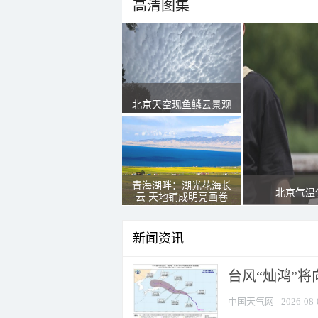
高清图集
北京天空现鱼鳞云景观
青海湖畔：湖光花海长
北京气温
云 天地铺成明亮画卷
新闻资讯
台风“灿鸿”
中国天气网
2026-08-