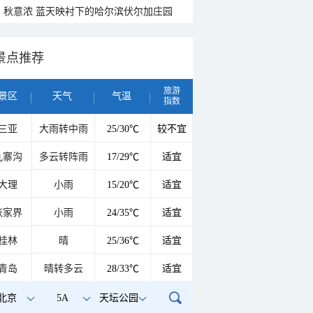
秋意浓 蓝天映衬下的哈尔滨伏尔加庄园
景点推荐
旅游
景区
天气
气温
指数
三亚
大雨转中雨
25/30℃
较不宜
九寨沟
多云转阵雨
17/29℃
适宜
大理
小雨
15/20℃
适宜
张家界
小雨
24/35℃
适宜
桂林
晴
25/36℃
适宜
青岛
晴转多云
28/33℃
适宜
北京
5A
天坛公园