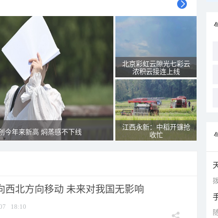
北京彩虹云隙光七彩云
浓积云接连上线
江西永新：中稻开镰抢
创今年来新高 焖蒸感不下线
收忙
拨
将向西北方向移动 未来对我国无影响
07
18:10