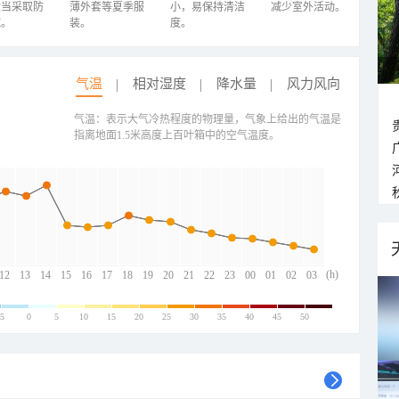
适当采取防
薄外套等夏季服
小，易保持清洁
减少室外活动。
施。
装。
度。
气温
相对湿度
降水量
风力风向
气温：表示大气冷热程度的物理量，气象上给出的气温是
指离地面1.5米高度上百叶箱中的空气温度。
(h)
12
13
14
15
16
17
18
19
20
21
22
23
00
01
02
03
-5
0
5
10
15
20
25
30
35
40
45
50