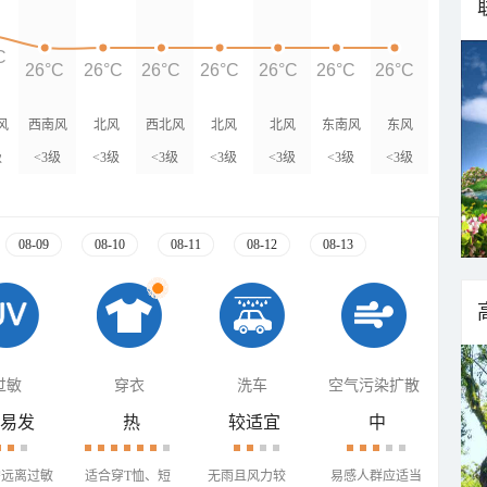
C
26°C
26°C
26°C
26°C
26°C
26°C
26°C
风
西南风
北风
西北风
北风
北风
东南风
东风
级
<3级
<3级
<3级
<3级
<3级
<3级
<3级
08-09
08-10
08-11
08-12
08-13
过敏
穿衣
洗车
空气污染扩散
易发
热
较适宜
中
需远离过敏
适合穿T恤、短
无雨且风力较
易感人群应适当