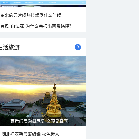
东北的异常闷热持续到什么时候
台风“白海豚”为什么会报出两条路径？
生活旅游
雨后峨眉沟壑尽显 金顶显真容
湖北神农架晨雾缭绕 秋色迷人