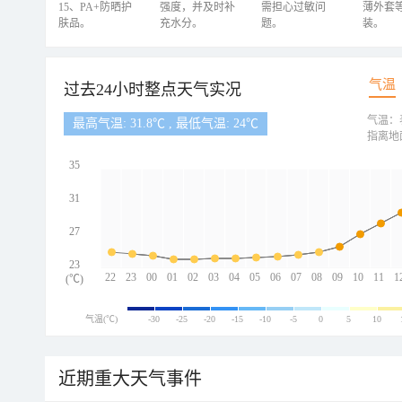
15、PA+防晒护
强度，并及时补
需担心过敏问
薄外套
肤品。
充水分。
题。
装。
气温
过去24小时整点天气实况
气温：
最高气温: 31.8℃ , 最低气温: 24℃
指离地
35
31
27
23
22
23
00
01
02
03
04
05
06
07
08
09
10
11
1
(℃)
气温(℃)
-30
-25
-20
-15
-10
-5
0
5
10
近期重大天气事件