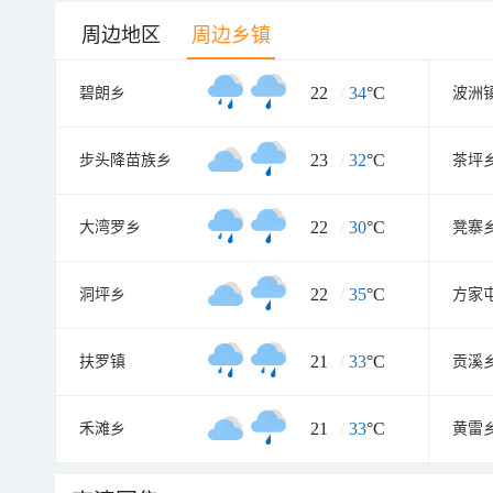
周边地区
周边乡镇
22
/
34
°C
碧朗乡
波洲
23
/
32
°C
步头降苗族乡
茶坪
22
/
30
°C
大湾罗乡
凳寨
22
/
35
°C
洞坪乡
方家
21
/
33
°C
扶罗镇
贡溪
21
/
33
°C
禾滩乡
黄雷