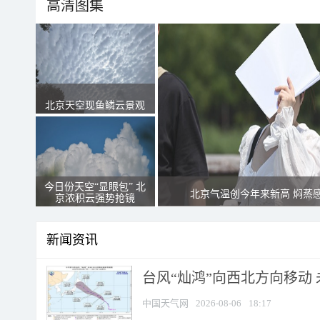
高清图集
北京天空现鱼鳞云景观
今日份天空“显眼包” 北
北京气温创今年来新高 焖蒸
京浓积云强势抢镜
新闻资讯
台风“灿鸿”向西北方向移动
中国天气网
2026-08-06
18:17