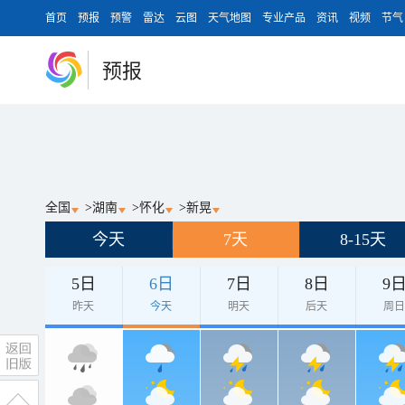
首页
预报
预警
雷达
云图
天气地图
专业产品
资讯
视频
节气
预报
全国
>
湖南
>
怀化
>
新晃
今天
7天
8-15天
5日
6日
7日
8日
9
昨天
今天
明天
后天
周