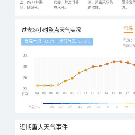
上，PA++护肤
强度，并及时补
源，适当采取防
薄外套
品，避强光。
充水分。
护措施。
装。
气温
过去24小时整点天气实况
气温：
最高气温: 32.1℃ , 最低气温: 23.5℃
指离地
34
30
26
22
04
05
06
07
08
09
10
11
12
13
14
15
16
17
1
(℃)
气温(℃)
-30
-25
-20
-15
-10
-5
0
5
10
近期重大天气事件