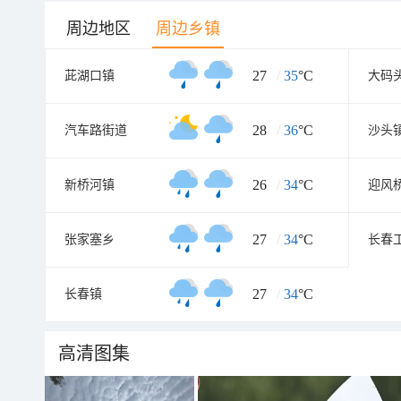
周边地区
周边乡镇
27
/
35
°C
茈湖口镇
大码
28
/
36
°C
汽车路街道
沙头
26
/
34
°C
新桥河镇
迎风
27
/
34
°C
张家塞乡
长春
27
/
34
°C
长春镇
高清图集