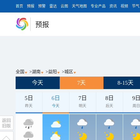
首页
预报
预警
雷达
云图
天气地图
专业产品
资讯
视频
节气
预报
全国
>
湖南
>
益阳
>
城区
今天
7天
8-15天
5日
6日
7日
8日
9
昨天
今天
明天
后天
周