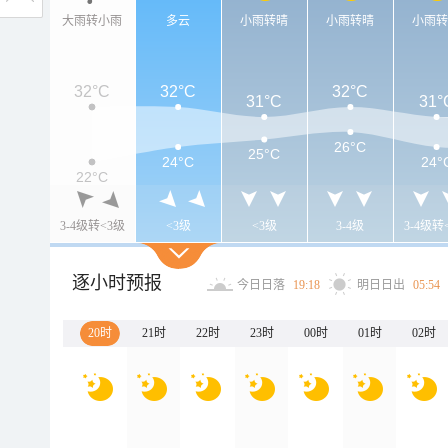
大雨转小雨
多云
小雨转晴
小雨转晴
小雨
32°C
32°C
32°C
31°C
31°
26°C
25°C
24°C
24°
22°C
3-4级转<3级
<3级
<3级
3-4级
3-4级转
逐小时预报
今日日落
19:18
明日日出
05:54
20时
21时
22时
23时
00时
01时
02时