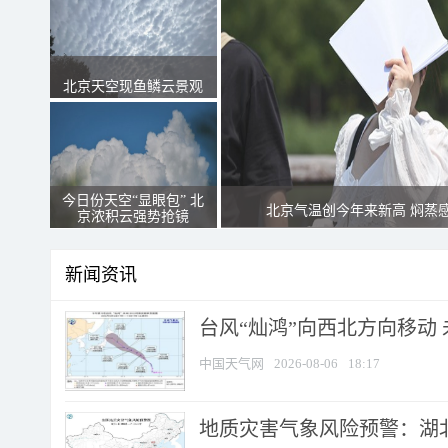
北京天空现鱼鳞云景观
今日份天空“显眼包” 北
北京气温创今年来新高 焖蒸
京浓积云强势抢镜
新闻资讯
台风“灿鸿”向西北方向移动
中国天气网
2026-08-06
18:17
地质灾害气象风险预警：湖北