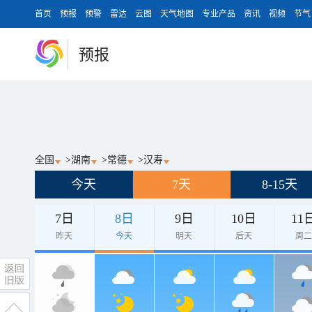
首页
预报
预警
雷达
云图
天气地图
专业产品
资讯
视频
节气
预报
全国
>
湖南
>
常德
>
汉寿
今天
7天
8-15天
7日
8日
9日
10日
11
昨天
今天
明天
后天
周