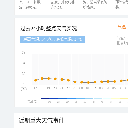
上，PA++护肤
强度，并及时补
源，适当采取防
薄外套
品，避强光。
充水分。
护措施。
装。
气温
过去24小时整点天气实况
气温：
最高气温: 34.8℃ , 最低气温: 27℃
指离地
38
34
30
26
17
18
19
20
21
22
23
00
01
02
03
04
05
06
0
(℃)
气温(℃)
-30
-25
-20
-15
-10
-5
0
5
10
近期重大天气事件