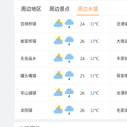
周边地区
周边景点
周边乡镇
24
/
31
°C
百禄桥镇
沧港
26
/
33
°C
崔家桥镇
大南
24
/
32
°C
东岳庙乡
丰家
25
/
31
°C
罐头嘴镇
蒋家
26
/
32
°C
军山铺镇
龙潭
26
/
32
°C
龙阳镇