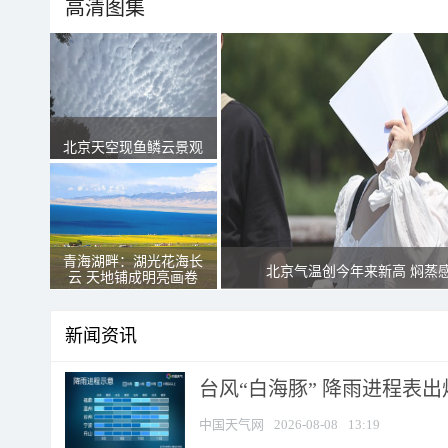
高清图集
北京天空现鱼鳞云景观
青海湖畔：湖光花海长
北京气温创今年来新高 焖蒸
云 天地铺成明亮画卷
新闻资讯
台风“白海豚” 降雨进程表出炉
中国天气网
2026-08-08
13:19