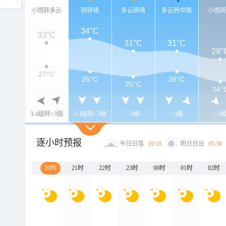
小雨转多云
阴转晴
多云转晴
多云转中雨
小雨
34°C
33°C
31°C
31°C
29°
27°C
26°C
26°C
25°C
24°
3-4级转<3级
3-4级转<3级
<3级
<3级
<3
逐小时预报
今日日落
19:18
明日日出
05:56
20时
21时
22时
23时
00时
01时
02时