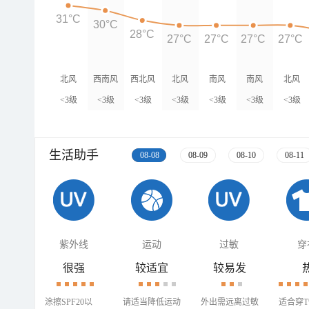
31°C
30°C
28°C
27°C
27°C
27°C
27°C
北风
西南风
西北风
北风
南风
南风
北风
<3级
<3级
<3级
<3级
<3级
<3级
<3级
生活助手
08-08
08-09
08-10
08-11
紫外线
运动
过敏
穿
很强
较适宜
较易发
涂擦SPF20以
请适当降低运动
外出需远离过敏
适合穿