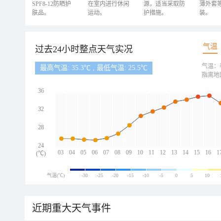
SPF8-12防晒护
在室内进行休闲
源，适当采取防
薄外套
肤品。
运动。
护措施。
装。
气温
过去24小时整点天气实况
气温：
最高气温: 35.3℃ , 最低气温: 25.5℃
指离地
36
32
28
24
03
04
05
06
07
08
09
10
11
12
13
14
15
16
1
(℃)
气温(℃)
-30
-25
-20
-15
-10
-5
0
5
10
近期重大天气事件