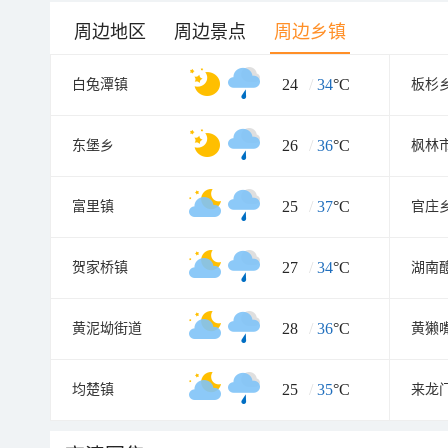
周边地区
周边景点
周边乡镇
24
/
34
°C
白兔潭镇
板杉
26
/
36
°C
东堡乡
枫林
25
/
37
°C
富里镇
官庄
27
/
34
°C
贺家桥镇
28
/
36
°C
黄泥坳街道
黄獭
25
/
35
°C
均楚镇
来龙