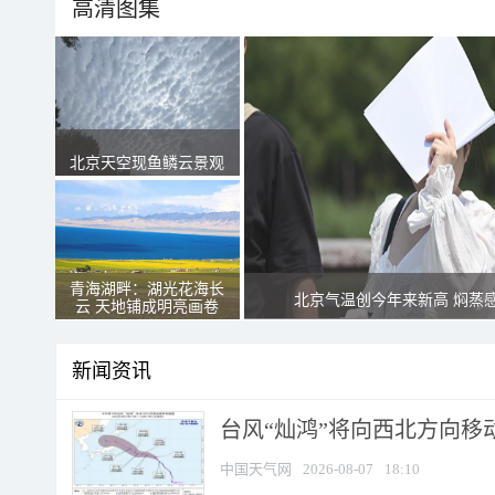
高清图集
北京天空现鱼鳞云景观
青海湖畔：湖光花海长
北京气温创今年来新高 焖蒸
云 天地铺成明亮画卷
新闻资讯
台风“灿鸿”将向西北方向移
中国天气网
2026-08-07
18:10