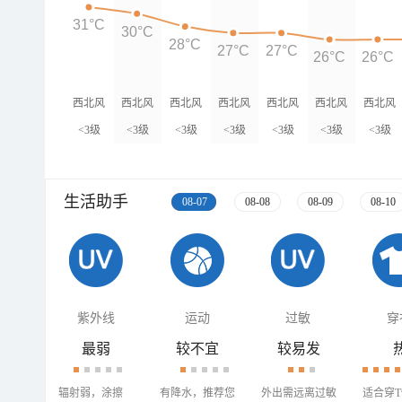
31°C
30°C
28°C
27°C
27°C
26°C
26°C
西北风
西北风
西北风
西北风
西北风
西北风
西北风
<3级
<3级
<3级
<3级
<3级
<3级
<3级
生活助手
08-07
08-08
08-09
08-10
紫外线
运动
过敏
穿
最弱
较不宜
较易发
辐射弱，涂擦
有降水，推荐您
外出需远离过敏
适合穿