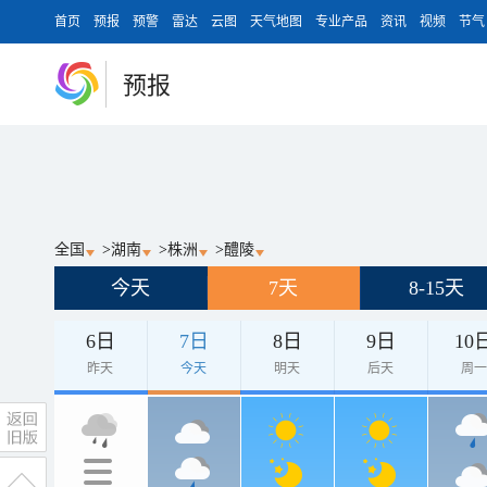
首页
预报
预警
雷达
云图
天气地图
专业产品
资讯
视频
节气
预报
全国
>
湖南
>
株洲
>
醴陵
今天
7天
8-15天
6日
7日
8日
9日
10
昨天
今天
明天
后天
周