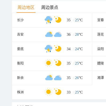
周边地区
周边景点
35
/
25
°C
长沙
宜春
36
/
28
°C
吉安
莲花
34
/
24
°C
娄底
益阳
35
/
25
°C
衡阳
醴陵
35
/
26
°C
新余
湘潭
33
/
25
°C
株洲