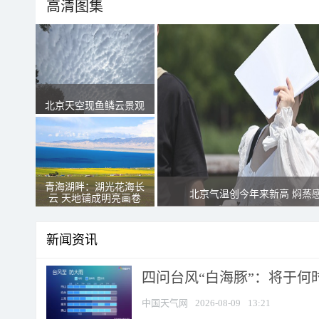
高清图集
北京天空现鱼鳞云景观
青海湖畔：湖光花海长
北京气温创今年来新高 焖蒸
云 天地铺成明亮画卷
新闻资讯
四问台风“白海豚”：将于何时
中国天气网
2026-08-09
13:21