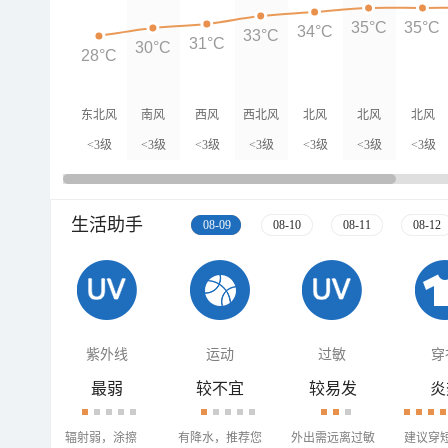
35°C
35°C
34°C
33°C
31°C
30°C
28°C
东北风
南风
西风
西北风
北风
北风
北风
<3级
<3级
<3级
<3级
<3级
<3级
<3级
生活助手
08-09
08-10
08-11
08-12
紫外线
运动
过敏
穿
最弱
较不宜
较易发
炎
辐射弱，涂擦
有降水，推荐您
外出需远离过敏
建议穿