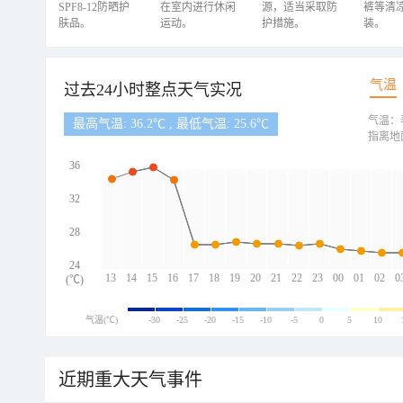
SPF8-12防晒护
在室内进行休闲
源，适当采取防
裤等清
肤品。
运动。
护措施。
装。
气温
过去24小时整点天气实况
气温：
最高气温: 36.2℃ , 最低气温: 25.6℃
指离地
36
32
28
24
13
14
15
16
17
18
19
20
21
22
23
00
01
02
0
(℃)
气温(℃)
-30
-25
-20
-15
-10
-5
0
5
10
近期重大天气事件