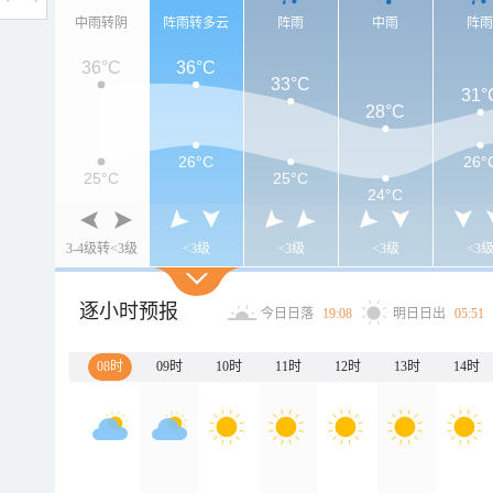
中雨转阴
阵雨转多云
阵雨
中雨
阵
36°C
36°C
33°C
31°
28°C
26°C
26°
25°C
25°C
24°C
3-4级转<3级
<3级
<3级
<3级
<3
逐小时预报
今日日落
19:08
明日日出
05:51
08时
09时
10时
11时
12时
13时
14时