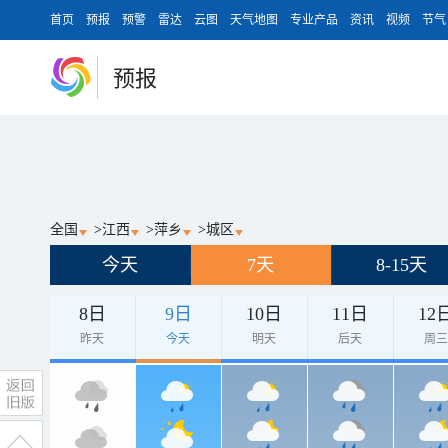
首页
预报
预警
雷达
云图
天气地图
专业产品
资讯
视频
节气
预报
全国
>
江西
>
萍乡
>
城区
今天
7天
8-15天
8日
9日
10日
11日
12
昨天
今天
明天
后天
周