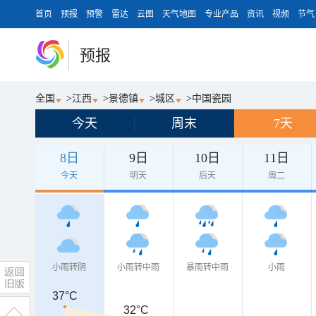
首页
预报
预警
雷达
云图
天气地图
专业产品
资讯
视频
节气
预报
全国
>
江西
>
景德镇
>
城区
>
中国瓷园
今天
周末
7天
8日
9日
10日
11日
今天
明天
后天
周二
小雨转阴
小雨转中雨
暴雨转中雨
小雨
37°C
32°C