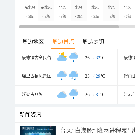
东北风
东北风
北风
北风
北风
北风
北风
<3级
<3级
<3级
<3级
<3级
<3级
<3级
周边地区
周边景点
周边乡镇
26
/
32
°C
景德镇古窑民俗博览区
景德
23
/
29
°C
瑶里古镇风景区
得雨
26
/
31
°C
浮梁古县衙
洪岩
新闻资讯
台风“白海豚” 降雨进程表出炉