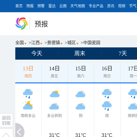
首页
预报
预警
雷达
云图
天气地图
专业产品
资讯
视频
节气
预报
全国
>
江西
>
景德镇
>
城区
>
中国瓷园
今天
周末
7天
13日
14日
15日
16日
17
周四
周五
周六
周日
周
雨转多云
多云转阴
阴
雨
雨转
31°C
31°C
31°C