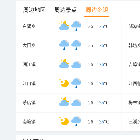
周边地区
周边景点
周边乡镇
26
/
35
°C
白鹭乡
储潭
25
/
36
°C
大田乡
韩坊
26
/
36
°C
湖江镇
吉埠
26
/
36
°C
江口镇
26
/
35
°C
茅店镇
梅林
26
/
35
°C
南塘镇
三溪