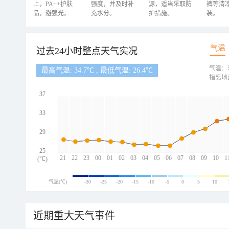
上，PA++护肤
强度，并及时补
源，适当采取防
裤等清
品，避强光。
充水分。
护措施。
装。
气温
过去24小时整点天气实况
气温：
最高气温: 34.7℃ , 最低气温: 26.4℃
指离地
37
33
29
25
21
22
23
00
01
02
03
04
05
06
07
08
09
10
1
(℃)
气温(℃)
-30
-25
-20
-15
-10
-5
0
5
10
近期重大天气事件