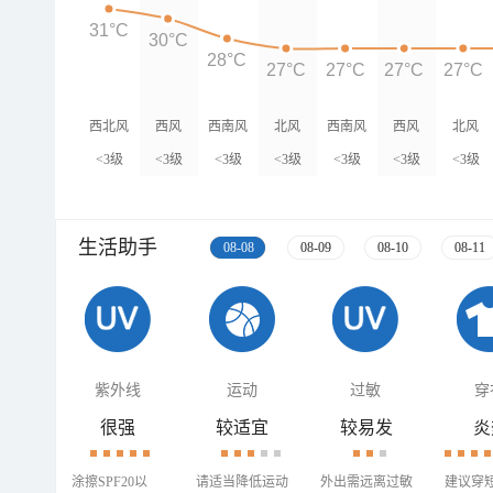
31°C
30°C
28°C
27°C
27°C
27°C
27°C
西北风
西风
西南风
北风
西南风
西风
北风
<3级
<3级
<3级
<3级
<3级
<3级
<3级
生活助手
08-08
08-09
08-10
08-11
紫外线
运动
过敏
穿
很强
较适宜
较易发
炎
涂擦SPF20以
请适当降低运动
外出需远离过敏
建议穿