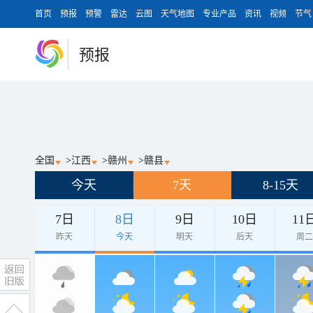
首页
预报
预警
雷达
云图
天气地图
专业产品
资讯
视频
节气
预报
全国
>
江西
>
赣州
>
赣县
今天
7天
8-15天
7日
8日
9日
10日
11
昨天
今天
明天
后天
周