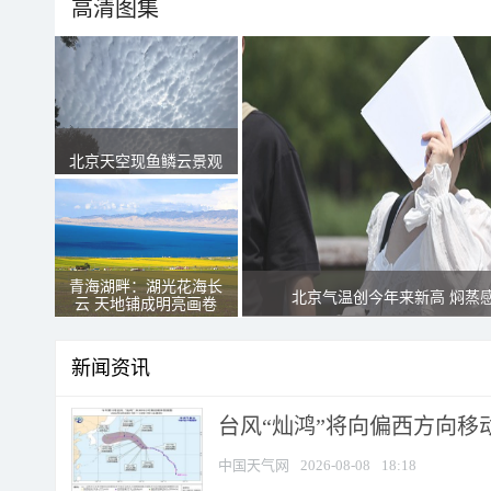
高清图集
北京天空现鱼鳞云景观
青海湖畔：湖光花海长
北京气温创今年来新高 焖蒸
云 天地铺成明亮画卷
新闻资讯
台风“灿鸿”将向偏西方向移
中国天气网
2026-08-08
18:18