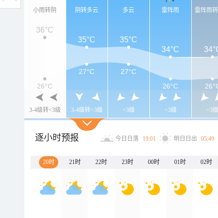
小雨转阴
阴转多云
多云
雷阵雨
雷阵雨
36°C
35°C
35°C
34°C
34°
27°C
27°C
26°C
26°C
26°
3-4级转<3级
3-4级转<3级
<3级
<3级
<3
逐小时预报
今日日落
19:01
明日日出
05:49
20时
21时
22时
23时
00时
01时
02时