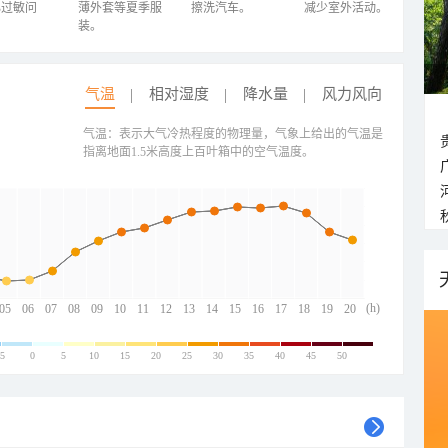
心过敏问
薄外套等夏季服
擦洗汽车。
减少室外活动。
装。
气温
相对湿度
降水量
风力风向
气温：表示大气冷热程度的物理量，气象上给出的气温是
指离地面1.5米高度上百叶箱中的空气温度。
(h)
05
06
07
08
09
10
11
12
13
14
15
16
17
18
19
20
-5
0
5
10
15
20
25
30
35
40
45
50