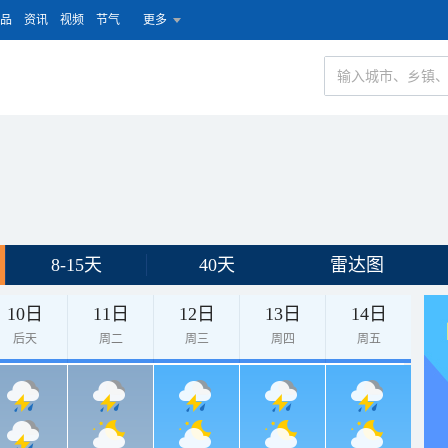
品
资讯
视频
节气
更多
8-15天
40天
雷达图
10日
11日
12日
13日
14日
后天
周二
周三
周四
周五