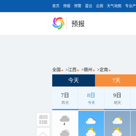
首页
预报
预警
雷达
云图
天气地图
专业产
预报
全国
>
江西
>
赣州
>
定南
今天
7天
7日
8日
9日
昨天
今天
明天