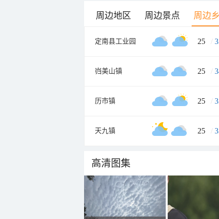
周边地区
周边景点
周边
25
/
3
定南县工业园
25
/
3
岿美山镇
25
/
3
历市镇
25
/
3
天九镇
高清图集