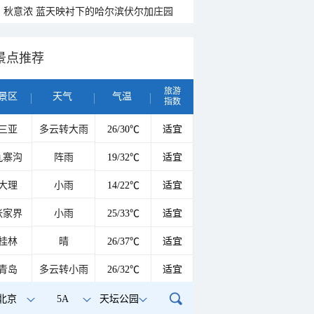
秋意浓 蓝天映衬下的哈尔滨伏尔加庄园
景点推荐
旅游
景区
天气
气温
指数
三亚
多云转大雨
26/30℃
适宜
九寨沟
阵雨
19/32℃
适宜
大理
小雨
14/22℃
适宜
张家界
小雨
25/33℃
适宜
桂林
晴
26/37℃
适宜
青岛
多云转小雨
26/32℃
适宜
北京
5A
天坛公园