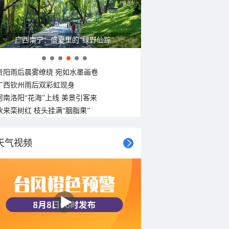
广西南宁：盛夏里的“绿野仙踪”
贵阳雨后晨雾缭绕 宛如水墨画卷
广西钦州雨后双彩虹现身
河南洛阳“花海”上线 美景引客来
秋来栾树红 枝头挂满“胭脂果”
天气视频