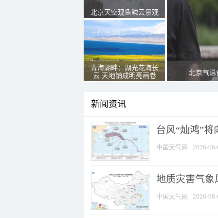
北京天空现鱼鳞云景观
青海湖畔：湖光花海长
北京气温
云 天地铺成明亮画卷
新闻资讯
台风“灿鸿”
中国天气网
2026-08-
地质灾害气象
中国天气网
2026-08-