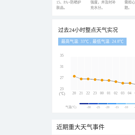
15、PA+防晒护
强度，并及时补
需担
肤品。
充水分。
题。
过去24小时整点天气实况
最高气温: 33℃ , 最低气温: 24.8℃
35
31
27
23
20
21
22
23
00
01
02
03
04
(℃)
气温(℃)
-30
-25
-20
-15
-10
近期重大天气事件