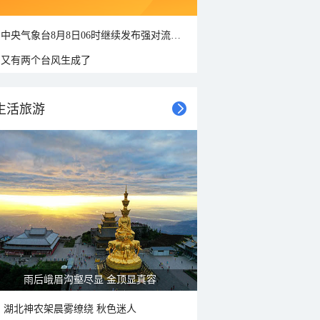
中央气象台8月8日06时继续发布强对流天气蓝色预警
又有两个台风生成了
生活旅游
雨后峨眉沟壑尽显 金顶显真容
湖北神农架晨雾缭绕 秋色迷人