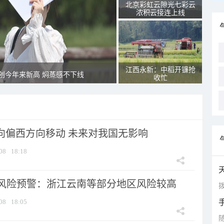
北京彩虹云隙光七彩云
浓积云接连上线
江西永新：中稻开镰抢
创今年来新高 焖蒸感不下线
收忙
将向偏西方向移动 未来对我国无影响
08
18:18
风险预警：浙江云南等部分地区风险较高
拨
08
18:05