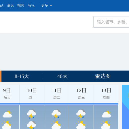
品
资讯
视频
节气
更多
8-15天
40天
雷达图
9日
10日
11日
12日
13日
后天
周一
周二
周三
周四