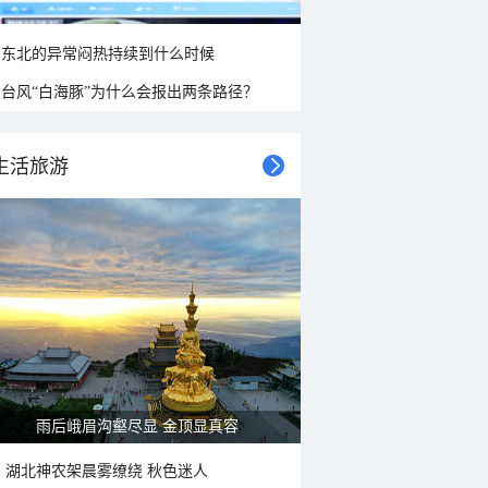
东北的异常闷热持续到什么时候
台风“白海豚”为什么会报出两条路径？
生活旅游
雨后峨眉沟壑尽显 金顶显真容
湖北神农架晨雾缭绕 秋色迷人