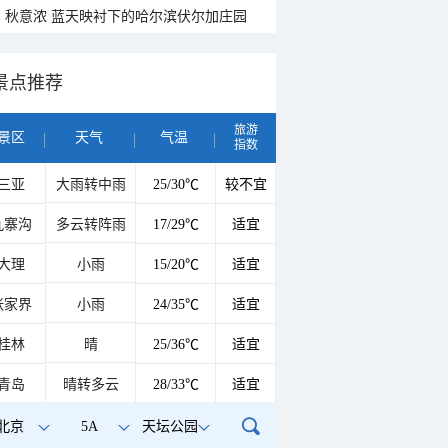
秋意浓 蓝天映衬下的哈尔滨伏尔加庄园
景点推荐
旅游
景区
天气
气温
指数
三亚
大雨转中雨
25/30℃
较不宜
九寨沟
多云转阵雨
17/29℃
适宜
大理
小雨
15/20℃
适宜
张家界
小雨
24/35℃
适宜
桂林
晴
25/36℃
适宜
青岛
晴转多云
28/33℃
适宜
北京
5A
天坛公园