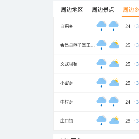
周边地区
周边景点
周边
24
/
3
白鹅乡
25
/
3
会昌县燕子窝工业园
25
/
3
文武坝镇
25
/
3
小密乡
24
/
3
中村乡
25
/
3
庄口镇