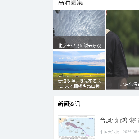
高清图集
北京天空现鱼鳞云景观
青海湖畔：湖光花海长
北京气温
云 天地铺成明亮画卷
新闻资讯
台风“灿鸿”
中国天气网
2026-08-