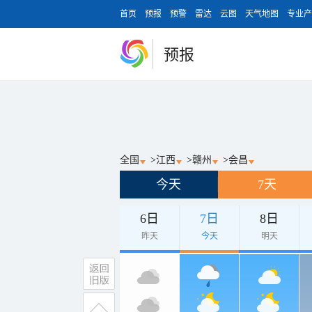
首页
预报
预警
雷达
云图
天气地图
专业产
预报
全国
>
江西
>
赣州
>
会昌
今天
7天
6日
7日
8日
昨天
今天
明天