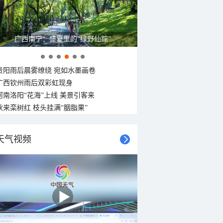
广西南宁：盛夏里的“绿野仙踪”
贵阳雨后晨雾缭绕 宛如水墨画卷
广西钦州雨后双彩虹现身
河南洛阳“花海”上线 美景引客来
秋来栾树红 枝头挂满“胭脂果”
天气视频