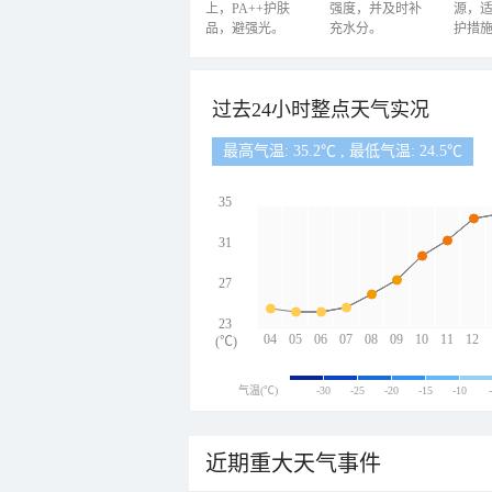
上，PA++护肤
强度，并及时补
源，
品，避强光。
充水分。
护措
过去24小时整点天气实况
最高气温: 35.2℃ , 最低气温: 24.5℃
35
31
27
23
04
05
06
07
08
09
10
11
12
(℃)
气温(℃)
-30
-25
-20
-15
-10
近期重大天气事件