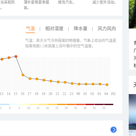
适当采取防
薄外套等夏季服
擦洗汽车。
减少室外活动。
施。
装。
气温
相对湿度
降水量
风力风向
气温：表示大气冷热程度的物理量，气象上给出的气温是
指离地面1.5米高度上百叶箱中的空气温度。
(h)
13
14
15
16
17
18
19
20
21
22
23
00
01
02
03
04
-5
0
5
10
15
20
25
30
35
40
45
50