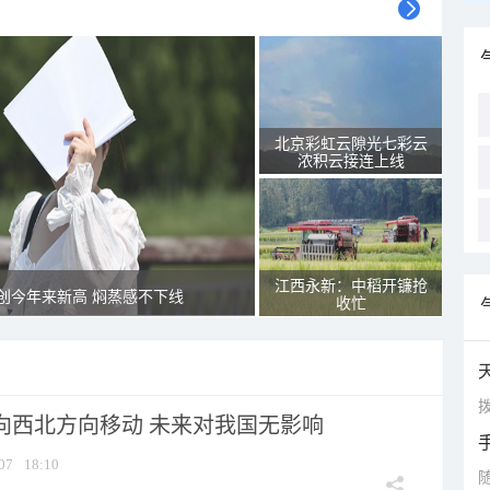
北京彩虹云隙光七彩云
浓积云接连上线
江西永新：中稻开镰抢
创今年来新高 焖蒸感不下线
收忙
拨
将向西北方向移动 未来对我国无影响
07
18:10