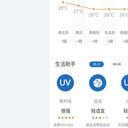
28°C
27°C
26°C
26°C
26°
西北风
西风
西南风
东北风
西南
<3级
<3级
<3级
<3级
<3
生活助手
08-07
08-08
紫外线
运动
很强
较适宜
较
涂擦SPF20以
请适当降低运动
外出