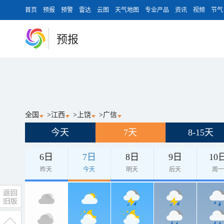
首页
预报
预警
雷达
云图
天气地图
专业产品
资讯
视频
节气
预报
全国
>
江西
>
上饶
>
广信
今天
7天
8-15天
6日
7日
8日
9日
10
昨天
今天
明天
后天
周