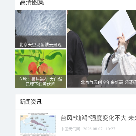
高清图集
北京天空现鱼鳞云景观
立秋：暑热尚存 大自然
北京气温创今年来新高 焖蒸
已埋下红黄伏笔
新闻资讯
台风“灿鸿”强度变化不大 
中国天气网
2026-08-07
10:27