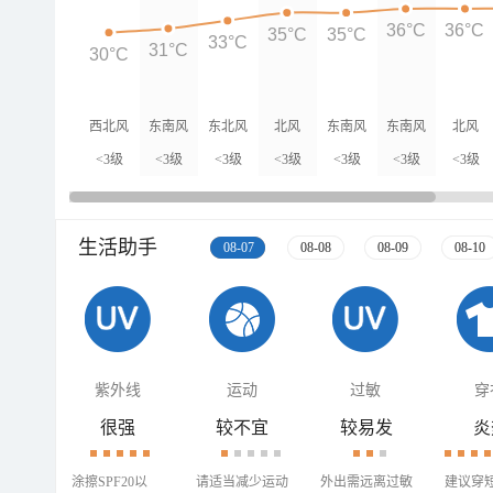
36°C
36°C
35°C
35°C
33°C
31°C
30°C
西北风
东南风
东北风
北风
东南风
东南风
北风
<3级
<3级
<3级
<3级
<3级
<3级
<3级
生活助手
08-07
08-08
08-09
08-10
紫外线
运动
过敏
穿
很强
较不宜
较易发
炎
涂擦SPF20以
请适当减少运动
外出需远离过敏
建议穿