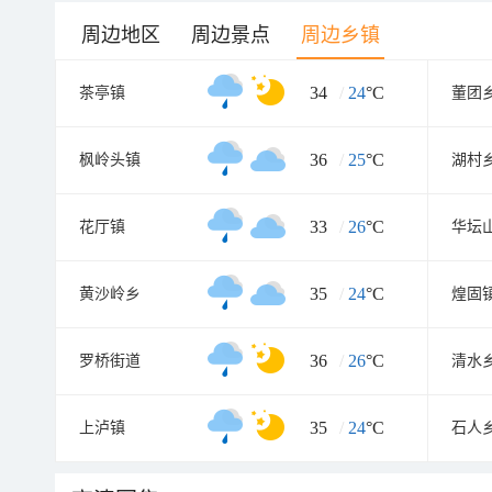
周边地区
周边景点
周边乡镇
34
/
24
°C
茶亭镇
董团
36
/
25
°C
枫岭头镇
湖村
33
/
26
°C
花厅镇
华坛
35
/
24
°C
黄沙岭乡
煌固
36
/
26
°C
罗桥街道
清水
35
/
24
°C
上泸镇
石人