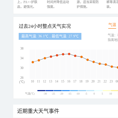
上，PA++护肤
时间并降低运动
源，适当采取防
裤等清
品，避强光。
强度。
护措施。
装。
气温
过去24小时整点天气实况
气温：
最高气温: 36.1℃ , 最低气温: 27.9℃
指离地
38
34
30
26
10
11
12
13
14
15
16
17
18
19
20
21
22
23
0
(℃)
气温(℃)
-30
-25
-20
-15
-10
-5
0
5
10
近期重大天气事件