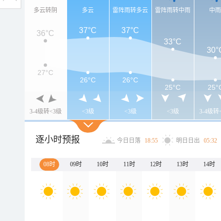
多云转阴
多云
雷阵雨转多云
雷阵雨转中雨
中
37°C
37°C
36°C
33°C
30°
27°C
26°C
26°C
25°C
25°
3-4级转<3级
<3级
<3级
<3级
3-4级转
逐小时预报
今日日落
18:55
明日日出
05:32
08时
09时
10时
11时
12时
13时
14时