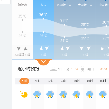
阴转晴
多云
阵雨转中雨
大雨转中雨
中雨转
36°C
35°C
31°C
30°
28°C
26°C
26°C
25°C
25°
24°C
3-4级转<3级
<3级
<3级
<3级
<3
逐小时预报
今日日落
18:56
明日日出
05:34
20时
21时
22时
23时
00时
01时
02时