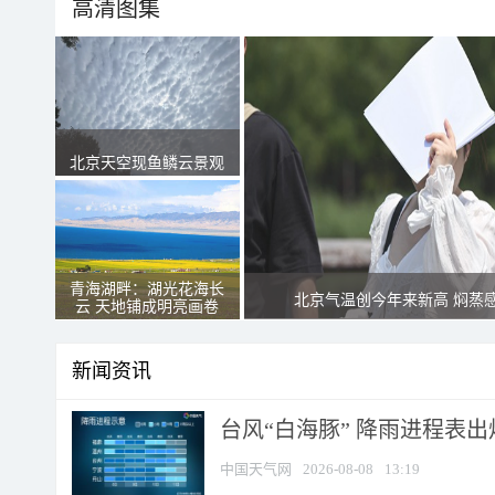
高清图集
北京天空现鱼鳞云景观
青海湖畔：湖光花海长
北京气温创今年来新高 焖蒸
云 天地铺成明亮画卷
新闻资讯
台风“白海豚” 降雨进程表出炉
中国天气网
2026-08-08
13:19