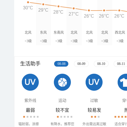
30°C
29°C
28°C
27°C
26°C
26°C
26°C
北风
东风
东南风
北风
北风
北风
西北风
<3级
<3级
<3级
<3级
<3级
<3级
<3级
生活助手
08-08
08-09
08-10
08-11
紫外线
运动
过敏
穿
最弱
较不宜
较易发
辐射弱，涂擦
有降水，推荐您
外出需远离过敏
适合穿