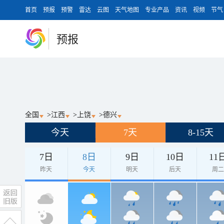
首页
预报
预警
雷达
云图
天气地图
专业产品
资讯
视频
节气
预报
全国
>
江西
>
上饶
>
德兴
今天
7天
8-15天
7日
8日
9日
10日
11
昨天
今天
明天
后天
周