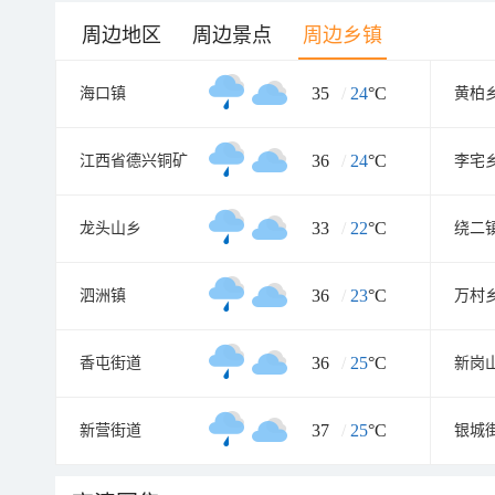
周边地区
周边景点
周边乡镇
35
/
24
°C
海口镇
黄柏
36
/
24
°C
江西省德兴铜矿
李宅
33
/
22
°C
龙头山乡
绕二
36
/
23
°C
泗洲镇
万村
36
/
25
°C
香屯街道
新岗
37
/
25
°C
新营街道
银城