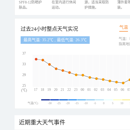
SPF8-12防晒护
在室内进行休闲
源，适当采取防
薄外套
肤品。
运动。
护措施。
装。
气温
过去24小时整点天气实况
气温：
最高气温: 35.2℃ , 最低气温: 26.3℃
指离地
37
33
29
25
17
18
19
20
21
22
23
00
01
02
03
04
05
06
0
(℃)
气温(℃)
-30
-25
-20
-15
-10
-5
0
5
10
近期重大天气事件