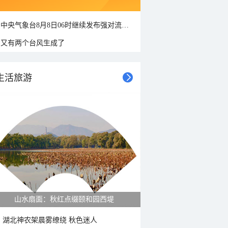
中央气象台8月8日06时继续发布强对流天气蓝色预警
又有两个台风生成了
生活旅游
山水扇面：秋红点缀颐和园西堤
湖北神农架晨雾缭绕 秋色迷人