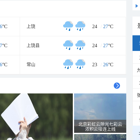
6
°C
24
/
27
°C
上饶
7
°C
24
/
27
°C
上饶县
6
°C
23
/
26
°C
常山
北京彩虹云隙光七彩云
浓积云接连上线