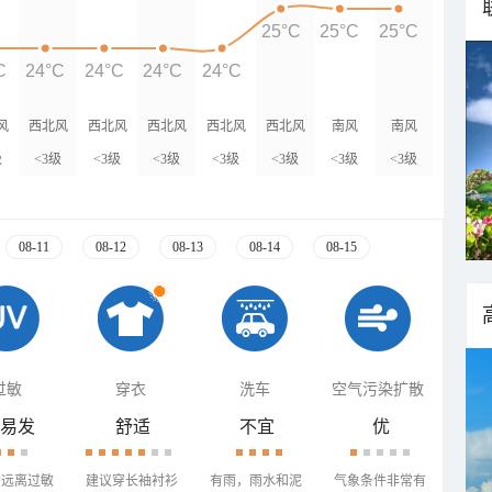
25°C
25°C
25°C
C
24°C
24°C
24°C
24°C
风
西北风
西北风
西北风
西北风
西北风
南风
南风
级
<3级
<3级
<3级
<3级
<3级
<3级
<3级
08-11
08-12
08-13
08-14
08-15
过敏
穿衣
洗车
空气污染扩散
易发
舒适
不宜
优
需远离过敏
建议穿长袖衬衫
有雨，雨水和泥
气象条件非常有