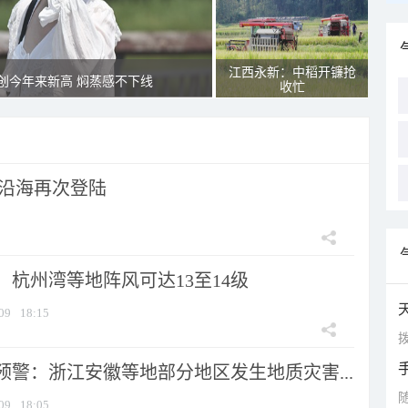
江西永新：中稻开镰抢
创今年来新高 焖蒸感不下线
收忙
市沿海再次登陆
：杭州湾等地阵风可达13至14级
09
18:15
拨
预警：浙江安徽等地部分地区发生地质灾害...
09
18:05