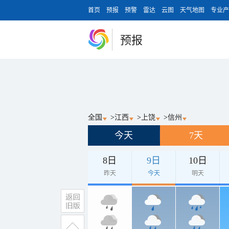
首页
预报
预警
雷达
云图
天气地图
专业产
预报
全国
>
江西
>
上饶
>
信州
今天
7天
8日
9日
10日
昨天
今天
明天