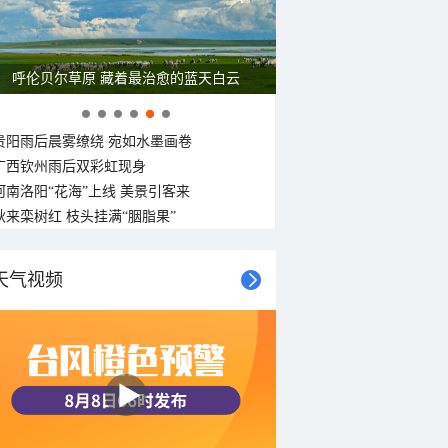
呼伦贝尔草原 藏着最治愈的蓝天白云
贵阳雨后晨雾缭绕 宛如水墨画卷
广西钦州雨后双彩虹现身
河南洛阳“花海”上线 美景引客来
秋来栾树红 枝头挂满“胭脂果”
天气视频