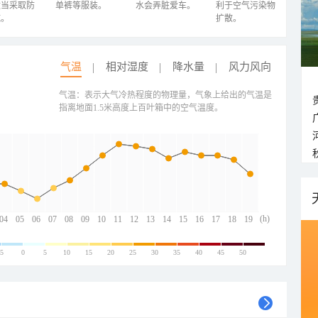
适当采取防
单裤等服装。
水会弄脏爱车。
利于空气污染物
施。
扩散。
气温
相对湿度
降水量
风力风向
气温：表示大气冷热程度的物理量，气象上给出的气温是
指离地面1.5米高度上百叶箱中的空气温度。
(h)
04
05
06
07
08
09
10
11
12
13
14
15
16
17
18
19
-5
0
5
10
15
20
25
30
35
40
45
50