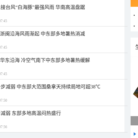
接台风“白海豚”最强风雨 华南高温盘踞
7:45
近浙闽沿海风雨渐起 中东部多地暑热消减
7:45
近华东沿海 冷空气南下中东部多地暑热缓解
7:45
步减弱 中东部大范围桑拿天持续局地可超38℃
7:50
减弱 东部多地高温闷热盛行
7:56