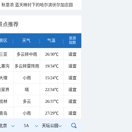
秋意浓 蓝天映衬下的哈尔滨伏尔加庄园
景点推荐
旅游
景区
天气
气温
指数
三亚
多云转中雨
26/30℃
适宜
九寨沟
多云转雷阵雨
19/34℃
适宜
大理
小雨
15/24℃
适宜
张家界
晴
22/34℃
适宜
桂林
多云
26/37℃
适宜
青岛
小雨
27/29℃
适宜
北京
5A
天坛公园