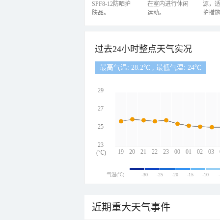
SPF8-12防晒护
在室内进行休闲
源，
肤品。
运动。
护措
过去24小时整点天气实况
最高气温: 28.2℃ , 最低气温: 24℃
29
27
25
23
19
20
21
22
23
00
01
02
03
(℃)
气温(℃)
-30
-25
-20
-15
-10
近期重大天气事件