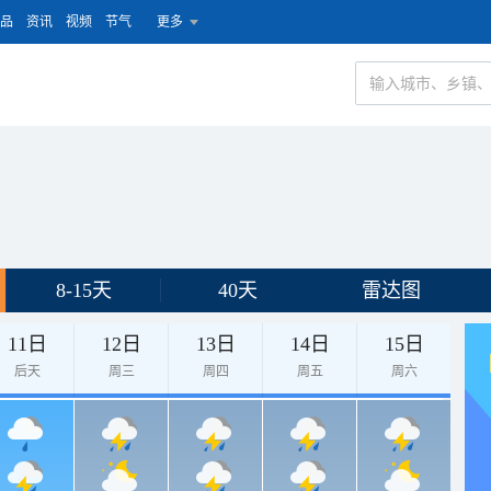
品
资讯
视频
节气
更多
8-15天
40天
雷达图
11日
12日
13日
14日
15日
后天
周三
周四
周五
周六