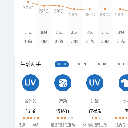
30°C
29°C
29°C
28°C
28°C
28°C
28°C
北风
北风
北风
北风
北风
北风
北风
3-4级
<3级
3-4级
3-4级
3-4级
3-4级
3-4级
生活助手
08-08
08-09
08-10
08-11
紫外线
运动
过敏
穿
很强
较适宜
较易发
涂擦SPF20以
请适当降低运动
外出需远离过敏
适合穿