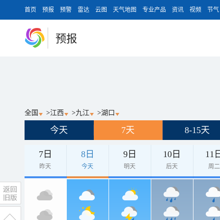
首页
预报
预警
雷达
云图
天气地图
专业产品
资讯
视频
节气
预报
全国
>
江西
>
九江
>
湖口
今天
7天
8-15天
7日
8日
9日
10日
11
昨天
今天
明天
后天
周