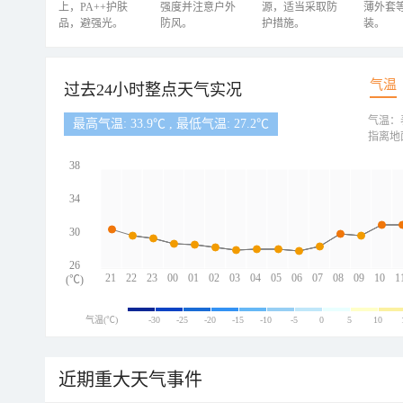
上，PA++护肤
强度并注意户外
源，适当采取防
薄外套
品，避强光。
防风。
护措施。
装。
气温
过去24小时整点天气实况
气温：
最高气温: 33.9℃ , 最低气温: 27.2℃
指离地
38
34
30
26
21
22
23
00
01
02
03
04
05
06
07
08
09
10
1
(℃)
气温(℃)
-30
-25
-20
-15
-10
-5
0
5
10
近期重大天气事件