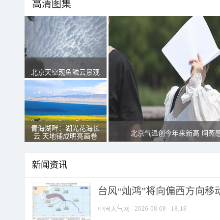
高清图集
北京天空现鱼鳞云景观
青海湖畔：湖光花海长
北京气温创今年来新高 焖蒸
云 天地铺成明亮画卷
新闻资讯
台风“灿鸿”将向偏西方向移
中国天气网
2026-08-08
18:18