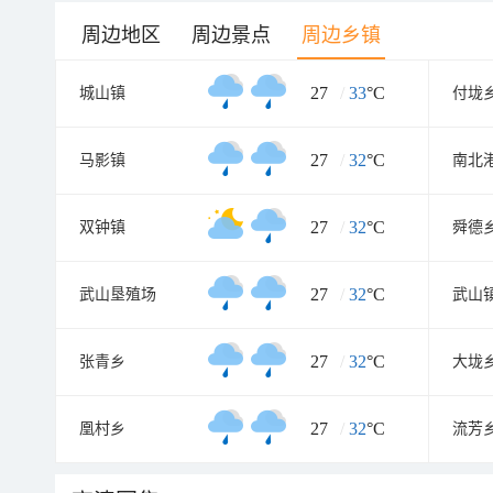
周边地区
周边景点
周边乡镇
27
/
33
°C
城山镇
付垅
27
/
32
°C
马影镇
南北
27
/
32
°C
双钟镇
舜德
27
/
32
°C
武山垦殖场
武山
27
/
32
°C
张青乡
大垅
27
/
32
°C
凰村乡
流芳