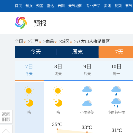
首页
预报
预警
雷达
云图
天气地图
专业产品
资讯
视频
节气
预报
全国
>
江西
>
南昌
>
城区
>
八大山人梅湖景区
今天
周末
7天
7日
8日
9日
10日
今天
明天
后天
周一
晴
晴
小雨转阴
小雨转中雨
35°C
33°C
31°C