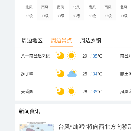
北风
南风
南风
北风
南风
南风
北风
<3级
<3级
<3级
<3级
<3级
<3级
<3级
周边地区
周边景点
周边乡镇
29
/
35
°C
八一南昌起义纪念塔
25
/
34
°C
狮子峰
滕王
28
/
35
°C
天香园
凤凰
新闻资讯
台风“灿鸿”将向西北方向移