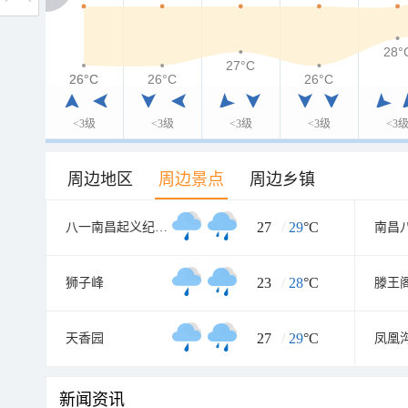
28°
27°C
26°C
26°C
26°C
26°C
<3级
<3级
<3级
<3级
<3
周边地区
周边景点
周边乡镇
27
/
29
°C
八一南昌起义纪念塔
23
/
28
°C
狮子峰
滕王
27
/
29
°C
天香园
凤凰
新闻资讯