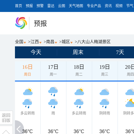
首页
预报
预警
雷达
云图
天气地图
专业产品
资讯
视频
节气
预报
全国
>
江西
>
南昌
>
城区
>
八大山人梅湖景区
今天
周末
7天
16日
17日
18日
19日
20
周日
周一
周二
周三
周
多云转雨
雨
多云转雨
阴转雨
阴转
36°C
36°C
36°C
36°C
36°C
36°