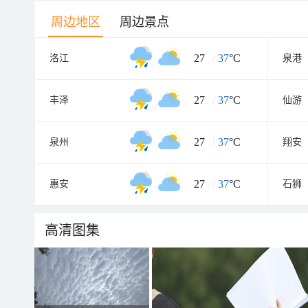
周边地区
周边景点
27
/
37
°C
洛江
泉港
27
/
37
°C
丰泽
仙游
27
/
37
°C
泉州
翔安
27
/
37
°C
惠安
石狮
高清图集