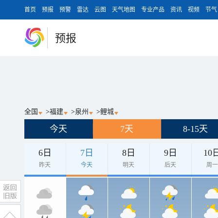
首页
预报
预警
雷达
云图
天气地图
专业产品
资讯
视频
节气
预报
全国
>
福建
>
泉州
>
鲤城
今天
7天
8-15天
6日
7日
8日
9日
10
昨天
今天
明天
后天
周