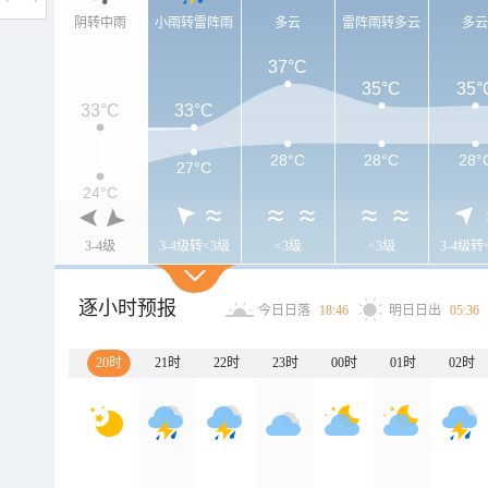
阴转中雨
小雨转雷阵雨
多云
雷阵雨转多云
多
37°C
35°C
35°
33°C
33°C
28°C
28°C
28°
27°C
24°C
3-4级
3-4级转<3级
<3级
<3级
3-4级转
逐小时预报
今日日落
18:46
明日日出
05:36
20时
21时
22时
23时
00时
01时
02时