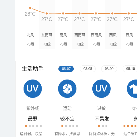
28°C
27°C
27°C
27°C
27°C
27°C
27°C
北风
东南风
南风
西南风
西南风
西风
西风
<3级
<3级
<3级
<3级
<3级
<3级
<3级
生活助手
08-07
08-08
08-09
08-10
紫外线
运动
过敏
穿
最弱
较不宜
不易发
辐射弱，涂擦
有降水，推荐您
除特殊体质，无
适合穿