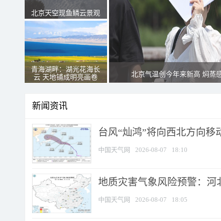
北京天空现鱼鳞云景观
青海湖畔：湖光花海长
北京气温创今年来新高 焖蒸
云 天地铺成明亮画卷
新闻资讯
台风“灿鸿”将向西北方向移
中国天气网
2026-08-07
18:10
地质灾害气象风险预警：河北
中国天气网
2026-08-07
18:05