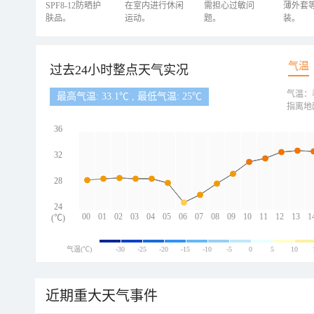
SPF8-12防晒护
在室内进行休闲
需担心过敏问
薄外套
肤品。
运动。
题。
装。
气温
过去24小时整点天气实况
气温：
最高气温: 33.1℃ , 最低气温: 25℃
指离地
36
32
28
24
00
01
02
03
04
05
06
07
08
09
10
11
12
13
1
(℃)
气温(℃)
-30
-25
-20
-15
-10
-5
0
5
10
近期重大天气事件