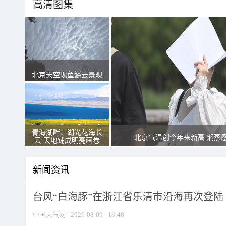
高清图集
北京天空现鱼鳞云景观
青海湖畔：湖光花海长
北京气温创今年来新高 焖蒸
云 天地铺成明亮画卷
新闻资讯
台风“白海豚”在浙江省乐清市沿海再次登陆
中国天气网
2026-08-09
18:48