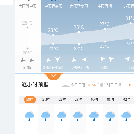
大雨转中雨
中雨转暴雨
大雨转小雨
中雨转晴
小雨
31°
28°C
27°C
25°C
23°C
24°
23°C
22°C
22°C
20°C
3-4级
3-4级转4-5级
4-5级转3-4级
<3级
<3
逐小时预报
今日日落
18:56
明日日出
05:31
20时
21时
22时
23时
00时
01时
02时