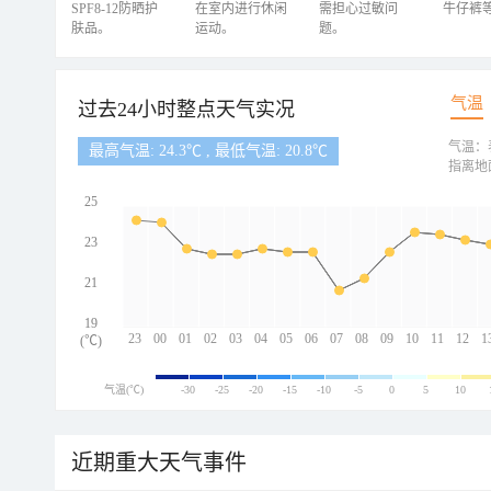
SPF8-12防晒护
在室内进行休闲
需担心过敏问
牛仔裤
肤品。
运动。
题。
气温
过去24小时整点天气实况
气温：
最高气温: 24.3℃ , 最低气温: 20.8℃
指离地
25
23
21
19
23
00
01
02
03
04
05
06
07
08
09
10
11
12
1
(℃)
气温(℃)
-30
-25
-20
-15
-10
-5
0
5
10
近期重大天气事件