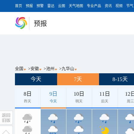
首页
预报
预警
雷达
云图
天气地图
专业产品
资讯
视频
节气
预报
全国
>
安徽
>
池州
>
九华山
今天
7天
8-15天
8日
9日
10日
11日
12
昨天
今天
明天
后天
周