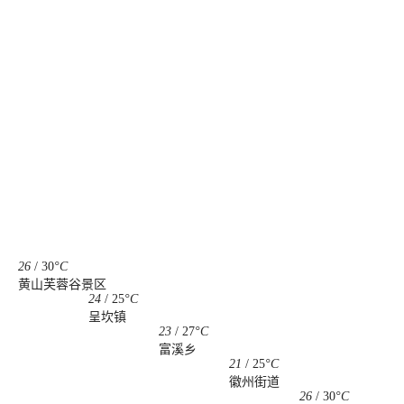
26
/
30
°C
黄山芙蓉谷景区
24
/
25
°C
呈坎镇
23
/
27
°C
富溪乡
21
/
25
°C
徽州街道
26
/
30
°C