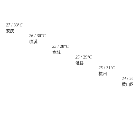
27
/
33
°C
安庆
26
/
30
°C
绩溪
25
/
28
°C
宣城
25
/
29
°C
泾县
25
/
31
°C
杭州
24
/
2
黄山