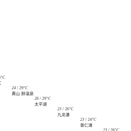
6
°C
区
24
/
29
°C
黄山·醉温泉
26
/
29
°C
太平湖
23
/
26
°C
九龙瀑
23
/
24
°C
普仁滩
23
/
26
°C