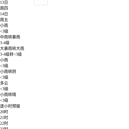
13日
周四
14日
周五
小雨
<3级
中雨转暴雨
3-4级
大暴雨转大雨
3-4级转<3级
小雨
<3级
小雨转阴
<3级
多云
<3级
小雨转晴
<3级
逐小时预报
20时
21时
22时