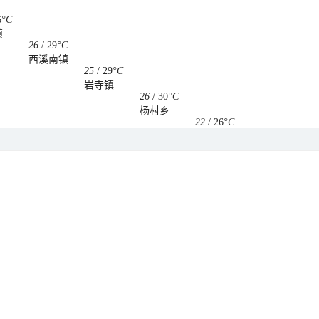
6
°C
镇
26
/
29
°C
西溪南镇
25
/
29
°C
岩寺镇
26
/
30
°C
杨村乡
22
/
26
°C