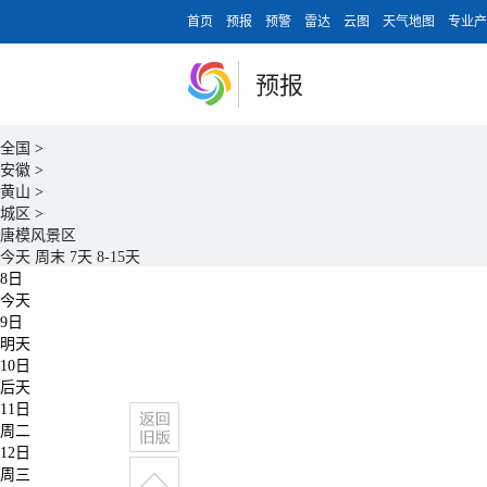
首页
预报
预警
雷达
云图
天气地图
专业产
预报
全国
>
安徽
>
黄山
>
城区
>
唐模风景区
今天
周末
7天
8-15天
8日
今天
9日
明天
10日
后天
11日
周二
12日
周三