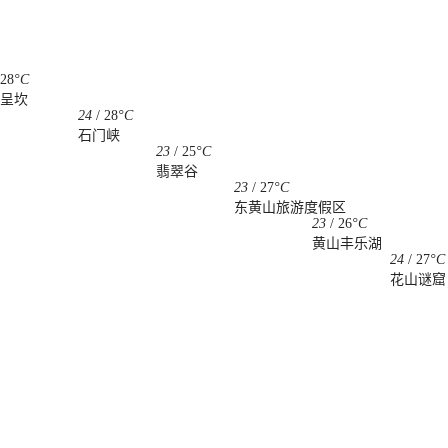
28
°C
呈坎
24
/
28
°C
石门峡
23
/
25
°C
翡翠谷
23
/
27
°C
东黄山旅游度假区
23
/
26
°C
黄山丰乐湖
24
/
27
°C
花山谜窟