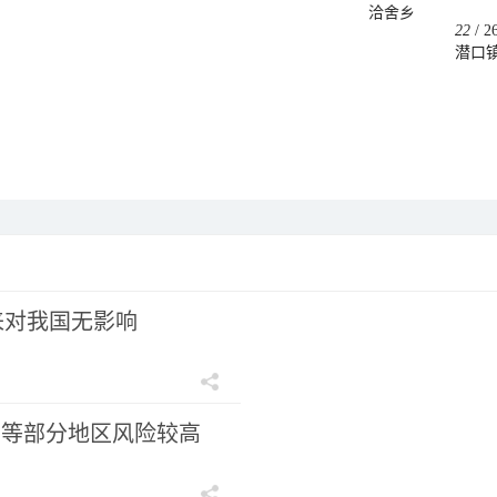
洽舍乡
22
/
2
潜口
来对我国无影响
南等部分地区风险较高