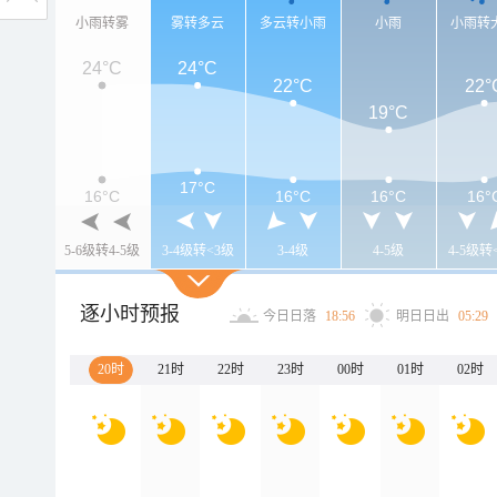
小雨转雾
雾转多云
多云转小雨
小雨
小雨转
24°C
24°C
22°C
22°
19°C
17°C
16°C
16°C
16°C
16°
5-6级转4-5级
3-4级转<3级
3-4级
4-5级
4-5级转
逐小时预报
今日日落
18:56
明日日出
05:29
20时
21时
22时
23时
00时
01时
02时