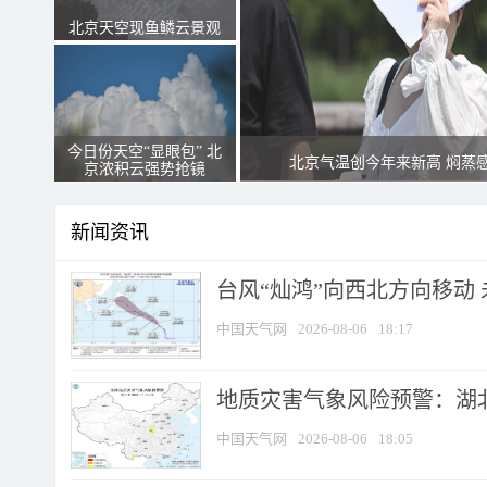
北京天空现鱼鳞云景观
今日份天空“显眼包” 北
北京气温创今年来新高 焖蒸
京浓积云强势抢镜
新闻资讯
台风“灿鸿”向西北方向移动
中国天气网
2026-08-06
18:17
地质灾害气象风险预警：湖北
中国天气网
2026-08-06
18:05