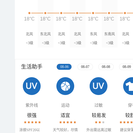
18°C
18°C
18°C
18°C
18°C
18°C
18°C
北风
东北风
北风
北风
东风
东南风
北风
<3级
<3级
<3级
<3级
<3级
<3级
<3级
生活助手
08-06
08-07
08-08
08-09
紫外线
运动
过敏
穿
很强
适宜
较易发
较
涂擦SPF20以
天气较好，尽情
外出需远离过敏
建议穿