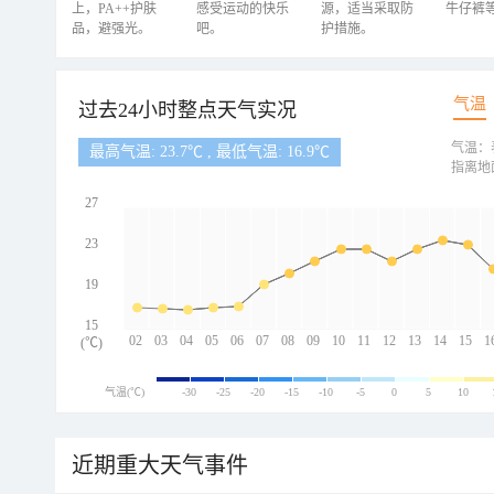
上，PA++护肤
感受运动的快乐
源，适当采取防
牛仔裤
品，避强光。
吧。
护措施。
气温
过去24小时整点天气实况
气温：
最高气温: 23.7℃ , 最低气温: 16.9℃
指离地
27
23
19
15
02
03
04
05
06
07
08
09
10
11
12
13
14
15
1
(℃)
气温(℃)
-30
-25
-20
-15
-10
-5
0
5
10
近期重大天气事件