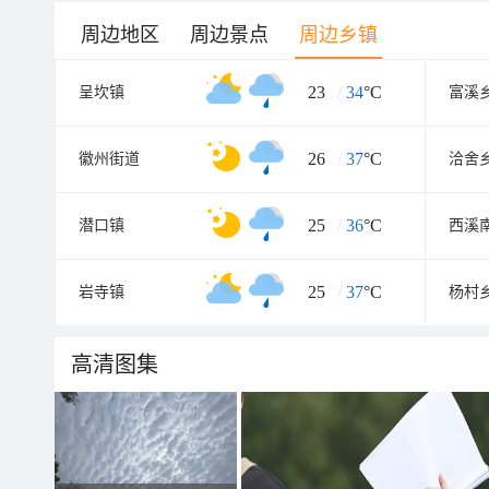
周边地区
周边景点
周边乡镇
23
/
34
°C
呈坎镇
富溪
26
/
37
°C
徽州街道
洽舍
25
/
36
°C
潜口镇
西溪
25
/
37
°C
岩寺镇
杨村
高清图集