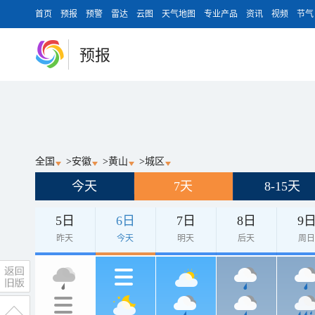
首页
预报
预警
雷达
云图
天气地图
专业产品
资讯
视频
节气
预报
全国
>
安徽
>
黄山
>
城区
今天
7天
8-15天
5日
6日
7日
8日
9
昨天
今天
明天
后天
周