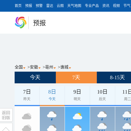
首页
预报
预警
雷达
云图
天气地图
专业产品
资讯
视频
节气
预报
全国
>
安徽
>
亳州
>
谯城
今天
7天
8-15天
7日
8日
9日
10日
11
昨天
今天
明天
后天
周