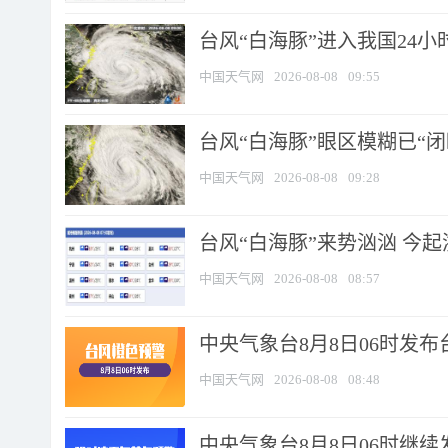
台风“白海豚”进入我国24小时
中国天气网
2026-08-08
09:55
台风“白海豚”眼区模糊已“闭
中国天气网
2026-08-08
09:28
台风“白海豚”来势汹汹 今起
中国天气网
2026-08-08
08:57
中央气象台8月8日06时发
中国天气网
2026-08-08
08:48
中央气象台8月8日06时继