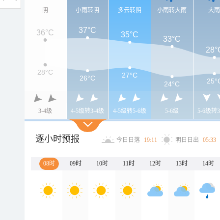
阴
小雨转阴
多云转阴
小雨转大雨
大
37°C
36°C
35°C
33°C
28°
28°C
27°C
26°C
25°
24°C
3-4级
4-5级转3-4级
4-5级转5-6级
5-6级
5-6级转3
逐小时预报
今日日落
19:11
明日日出
05:33
08时
09时
10时
11时
12时
13时
14时