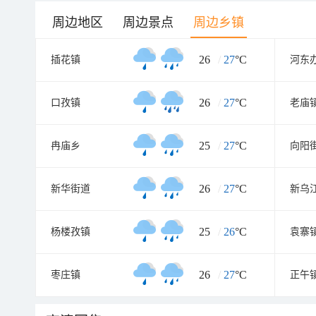
周边地区
周边景点
周边乡镇
26
/
27
°C
插花镇
河东
26
/
27
°C
口孜镇
老庙
25
/
27
°C
冉庙乡
向阳
26
/
27
°C
新华街道
新乌
25
/
26
°C
杨楼孜镇
袁寨
26
/
27
°C
枣庄镇
正午