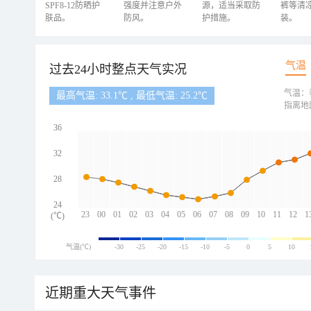
SPF8-12防晒护
强度并注意户外
源，适当采取防
裤等清
肤品。
防风。
护措施。
装。
气温
过去24小时整点天气实况
气温：
最高气温: 33.1℃ , 最低气温: 25.2℃
指离地
36
32
28
24
23
00
01
02
03
04
05
06
07
08
09
10
11
12
1
(℃)
气温(℃)
-30
-25
-20
-15
-10
-5
0
5
10
近期重大天气事件