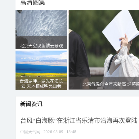
高清图集
北京天空现鱼鳞云景观
青海湖畔：湖光花海长
北京气温创今年来新高 焖蒸
云 天地铺成明亮画卷
新闻资讯
台风“白海豚”在浙江省乐清市沿海再次登陆
中国天气网
2026-08-09
18:48