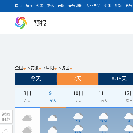
首页
预报
预警
雷达
云图
天气地图
专业产品
资讯
视频
节气
预报
全国
>
安徽
>
阜阳
>
城区
今天
7天
8-15天
8日
9日
10日
11日
12
昨天
今天
明天
后天
周