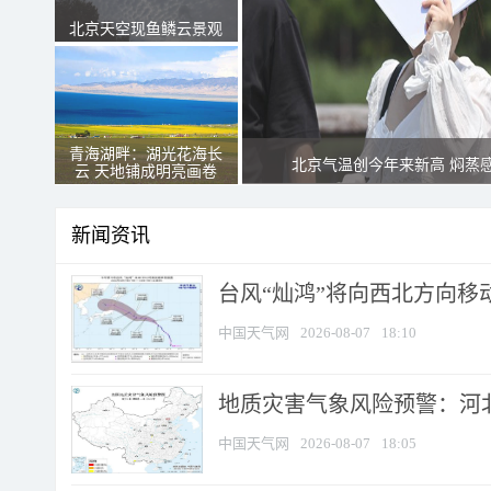
北京天空现鱼鳞云景观
青海湖畔：湖光花海长
北京气温创今年来新高 焖蒸
云 天地铺成明亮画卷
新闻资讯
台风“灿鸿”将向西北方向移
中国天气网
2026-08-07
18:10
地质灾害气象风险预警：河北
中国天气网
2026-08-07
18:05