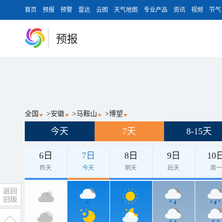
首页
预报
预警
雷达
云图
天气地图
专业产品
资讯
视频
节气
预报
全国
>
安徽
>
马鞍山
>
博望
今天
7天
8-15天
6日
7日
8日
9日
10
昨天
今天
明天
后天
周