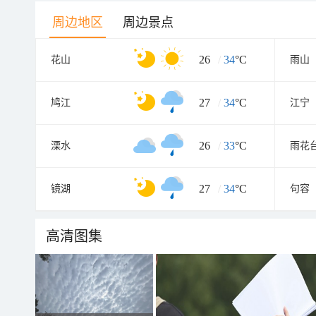
周边地区
周边景点
26
/
34
°C
花山
雨山
27
/
34
°C
鸠江
江宁
26
/
33
°C
溧水
雨花
27
/
34
°C
镜湖
句容
高清图集