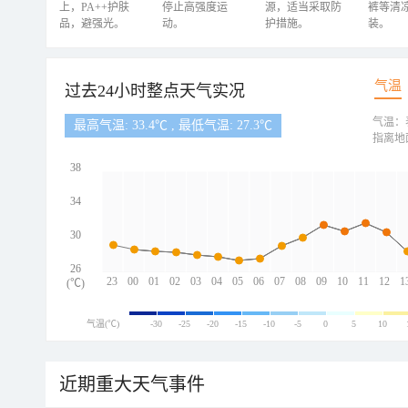
上，PA++护肤
停止高强度运
源，适当采取防
裤等清
品，避强光。
动。
护措施。
装。
气温
过去24小时整点天气实况
气温：
最高气温: 33.4℃ , 最低气温: 27.3℃
指离地
38
34
30
26
23
00
01
02
03
04
05
06
07
08
09
10
11
12
1
(℃)
气温(℃)
-30
-25
-20
-15
-10
-5
0
5
10
近期重大天气事件