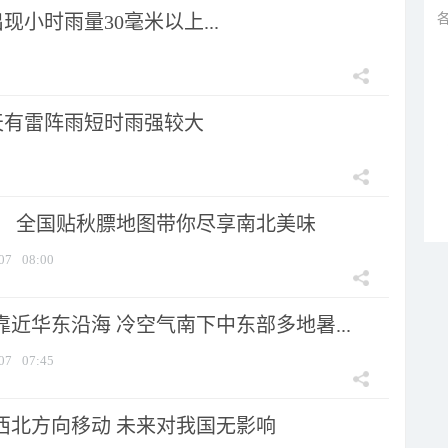
小时雨量30毫米以上...
天有雷阵雨短时雨强较大
节！ 全国贴秋膘地图带你尽享南北美味
07
08:00
靠近华东沿海 冷空气南下中东部多地暑...
07
07:45
向西北方向移动 未来对我国无影响