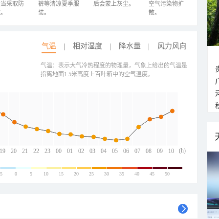
适当采取防
裤等清凉夏季服
后会蒙上灰尘。
空气污染物扩
施。
装。
散。
气温
相对湿度
降水量
风力风向
气温：表示大气冷热程度的物理量，气象上给出的气温是
指离地面1.5米高度上百叶箱中的空气温度。
(h)
19
20
21
22
23
00
01
02
03
04
05
06
07
08
09
10
-5
0
5
10
15
20
25
30
35
40
45
50