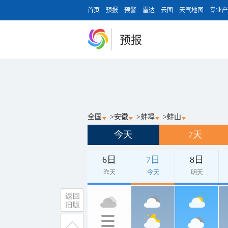
首页
预报
预警
雷达
云图
天气地图
专业产
预报
全国
>
安徽
>
蚌埠
>
蚌山
今天
7天
6日
7日
8日
昨天
今天
明天