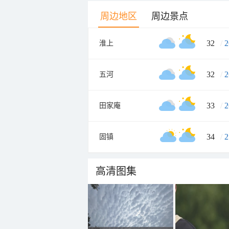
周边地区
周边景点
32
/
2
淮上
32
/
2
五河
33
/
2
田家庵
34
/
2
固镇
高清图集