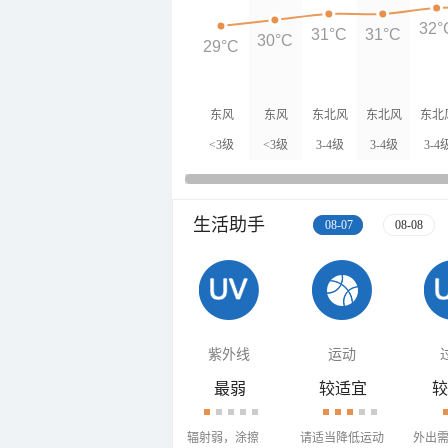
32°
31°C
31°C
30°C
29°C
东风
东风
东北风
东北风
东北
<3级
<3级
3-4级
3-4级
3-4
生活助手
08-07
08-08
紫外线
运动
最弱
较适宜
较
辐射弱，涂擦
请适当降低运动
外出