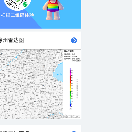
徐州雷达图
21时
22时
23时
00时
01时
02时
03时
04时