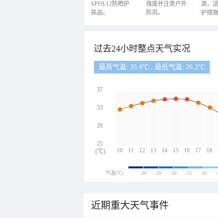
SPF8-12防晒护
强度并注意户外
源，
肤品。
防风。
护措
过去24小时整点天气实况
最高气温: 35.4℃ , 最低气温: 26.2℃
37
33
29
25
10
11
12
13
14
15
16
17
18
(℃)
气温(℃)
-30
-25
-20
-15
-10
近期重大天气事件