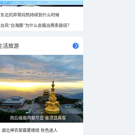
东北的异常闷热持续到什么时候
台风“白海豚”为什么会报出两条路径？
生活旅游
雨后峨眉沟壑尽显 金顶显真容
湖北神农架晨雾缭绕 秋色迷人