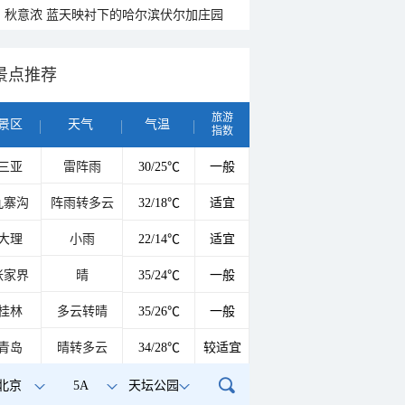
秋意浓 蓝天映衬下的哈尔滨伏尔加庄园
景点推荐
旅游
景区
天气
气温
指数
三亚
雷阵雨
30/25℃
一般
九寨沟
阵雨转多云
32/18℃
适宜
大理
小雨
22/14℃
适宜
张家界
晴
35/24℃
一般
桂林
多云转晴
35/26℃
一般
青岛
晴转多云
34/28℃
较适宜
北京
5A
天坛公园