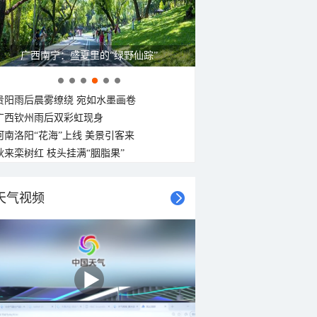
广西南宁：盛夏里的“绿野仙踪”
贵阳雨后晨雾缭绕 宛如水墨画卷
广西钦州雨后双彩虹现身
河南洛阳“花海”上线 美景引客来
秋来栾树红 枝头挂满“胭脂果”
天气视频