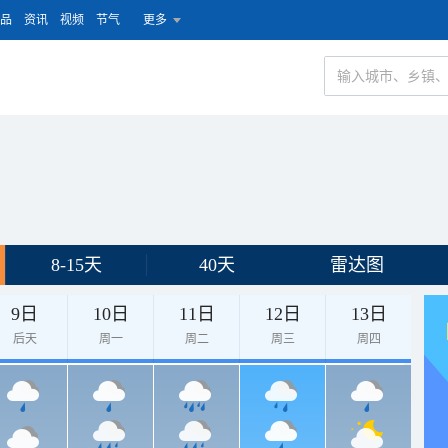
品
资讯
视频
节气
更多
8-15天
40天
雷达图
9日
10日
11日
12日
13日
后天
周一
周二
周三
周四